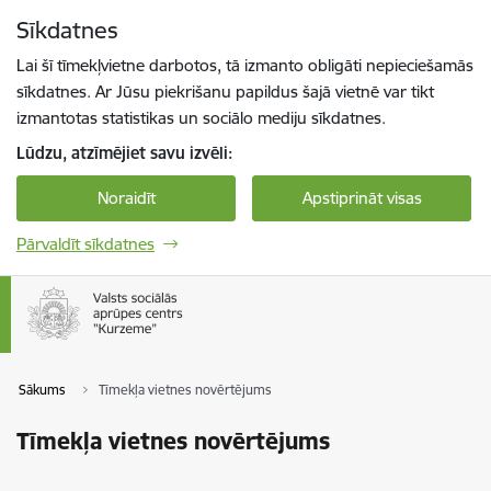
Pāriet uz lapas saturu
Sīkdatnes
Spied
lai meklētu
Enter
Lai šī tīmekļvietne darbotos, tā izmanto obligāti nepieciešamās
sīkdatnes. Ar Jūsu piekrišanu papildus šajā vietnē var tikt
izmantotas statistikas un sociālo mediju sīkdatnes.
Lūdzu, atzīmējiet savu izvēli:
Noraidīt
Apstiprināt visas
Pārvaldīt sīkdatnes
Sākums
Tīmekļa vietnes novērtējums
Tīmekļa vietnes novērtējums