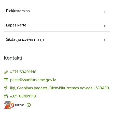
Piekļūstamība
Lapas karte
Sīkdatņu izvēles maiņa
Kontakti
+371 63491118
E-pasts:
pasts@vsackurzeme.gov.lv
Iļģi, Grobiņas pagasts, Dienvidkurzemes novads, LV-3430
+371 63491118