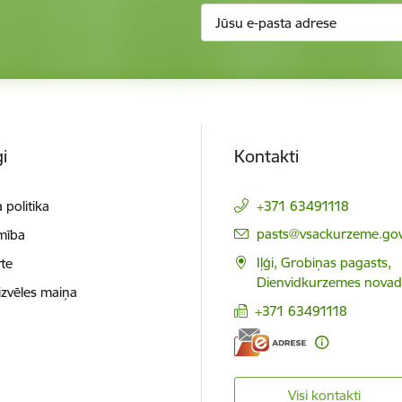
i
Kontakti
 politika
+371 63491118
E-pasts:
pasts@vsackurzeme.gov
mība
Iļģi, Grobiņas pagasts,
te
Dienvidkurzemes novad
izvēles maiņa
+371 63491118
Visi kontakti