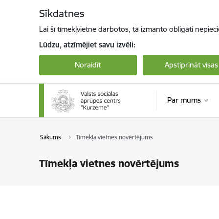
Pāriet uz lapas saturu
Sīkdatnes
Lai šī tīmekļvietne darbotos, tā izmanto obligāti nepiec
Lūdzu, atzīmējiet savu izvēli:
Noraidīt
Apstiprināt visas
Par mums
Sākums
Tīmekļa vietnes novērtējums
Tīmekļa vietnes novērtējums