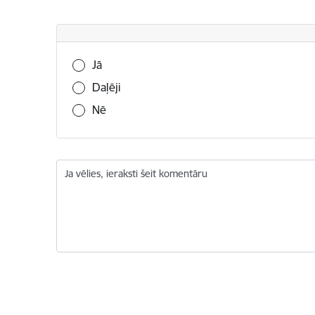
Vai šī informācija bija noderīga?
Jā
Daļēji
Nē
Ja vēlies, ieraksti šeit komentāru