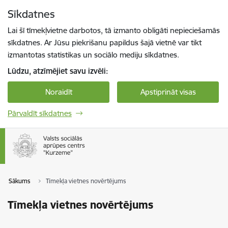
Pāriet uz lapas saturu
Sīkdatnes
Spied
lai meklētu
Enter
Lai šī tīmekļvietne darbotos, tā izmanto obligāti nepieciešamās
sīkdatnes. Ar Jūsu piekrišanu papildus šajā vietnē var tikt
izmantotas statistikas un sociālo mediju sīkdatnes.
Lūdzu, atzīmējiet savu izvēli:
Noraidīt
Apstiprināt visas
Pārvaldīt sīkdatnes
Sākums
Tīmekļa vietnes novērtējums
Tīmekļa vietnes novērtējums