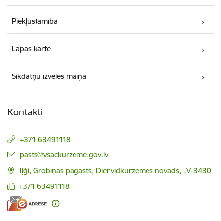
Piekļūstamība
Lapas karte
Sīkdatņu izvēles maiņa
Kontakti
+371 63491118
E-pasts:
pasts@vsackurzeme.gov.lv
Iļģi, Grobiņas pagasts, Dienvidkurzemes novads, LV-3430
+371 63491118