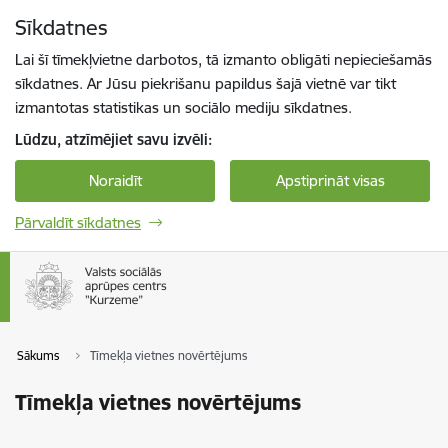
Pāriet uz lapas saturu
Sīkdatnes
Spied
lai meklētu
Enter
Lai šī tīmekļvietne darbotos, tā izmanto obligāti nepieciešamās
sīkdatnes. Ar Jūsu piekrišanu papildus šajā vietnē var tikt
izmantotas statistikas un sociālo mediju sīkdatnes.
Lūdzu, atzīmējiet savu izvēli:
Noraidīt
Apstiprināt visas
Pārvaldīt sīkdatnes
Sākums
Tīmekļa vietnes novērtējums
Tīmekļa vietnes novērtējums