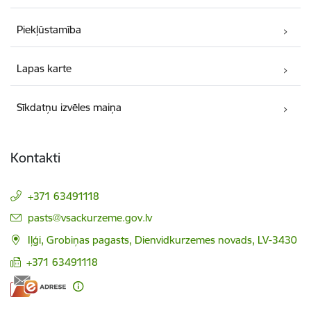
Piekļūstamība
Lapas karte
Sīkdatņu izvēles maiņa
Kontakti
+371 63491118
E-pasts:
pasts@vsackurzeme.gov.lv
Iļģi, Grobiņas pagasts, Dienvidkurzemes novads, LV-3430
+371 63491118