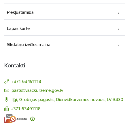
Piekļūstamība
Lapas karte
Sīkdatņu izvēles maiņa
Kontakti
+371 63491118
E-pasts:
pasts@vsackurzeme.gov.lv
Iļģi, Grobiņas pagasts, Dienvidkurzemes novads, LV-3430
+371 63491118