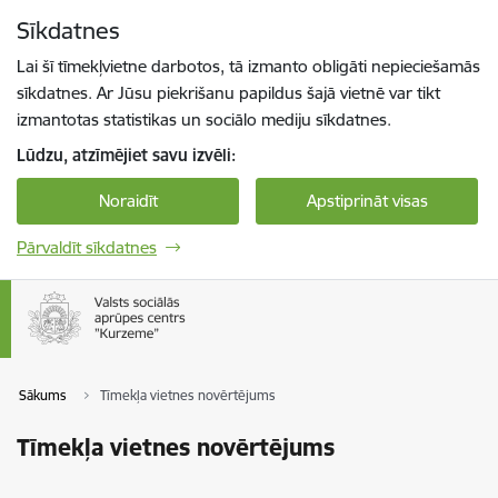
Pāriet uz lapas saturu
Sīkdatnes
Spied
lai meklētu
Enter
Lai šī tīmekļvietne darbotos, tā izmanto obligāti nepieciešamās
sīkdatnes. Ar Jūsu piekrišanu papildus šajā vietnē var tikt
izmantotas statistikas un sociālo mediju sīkdatnes.
Lūdzu, atzīmējiet savu izvēli:
Noraidīt
Apstiprināt visas
Pārvaldīt sīkdatnes
Sākums
Tīmekļa vietnes novērtējums
Tīmekļa vietnes novērtējums