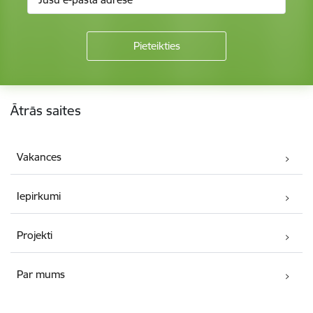
Kājene
Ātrās saites
Vakances
Iepirkumi
Projekti
Par mums