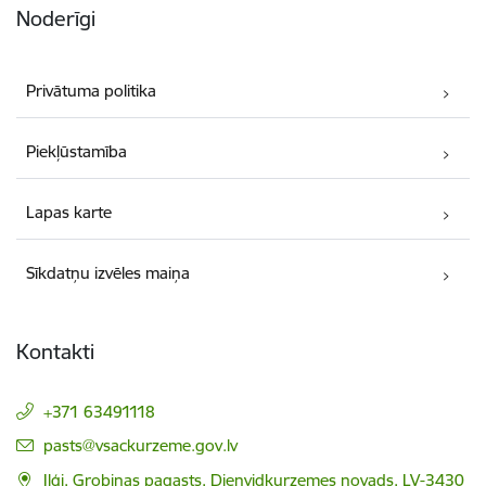
Noderīgi
Privātuma politika
Piekļūstamība
Lapas karte
Sīkdatņu izvēles maiņa
Kontakti
+371 63491118
E-pasts:
pasts@vsackurzeme.gov.lv
Iļģi, Grobiņas pagasts, Dienvidkurzemes novads, LV-3430