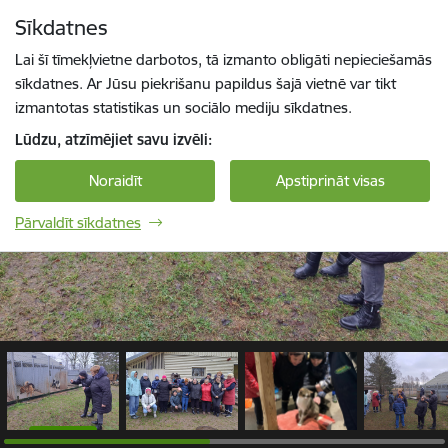
Pāriet uz lapas saturu
Sīkdatnes
1 / 8
Spied
lai meklētu
Enter
Lai šī tīmekļvietne darbotos, tā izmanto obligāti nepieciešamās
sīkdatnes. Ar Jūsu piekrišanu papildus šajā vietnē var tikt
izmantotas statistikas un sociālo mediju sīkdatnes.
Lūdzu, atzīmējiet savu izvēli:
Noraidīt
Apstiprināt visas
Pārvaldīt sīkdatnes