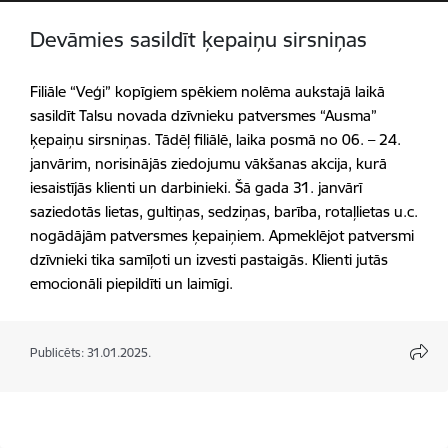
Devāmies sasildīt ķepaiņu sirsniņas
Filiāle “Veģi” kopīgiem spēkiem nolēma aukstajā laikā
sasildīt Talsu novada dzīvnieku patversmes “Ausma”
ķepaiņu sirsniņas. Tādēļ filiālē, laika posmā no 06. – 24.
janvārim, norisinājās ziedojumu vākšanas akcija, kurā
iesaistījās klienti un darbinieki. Šā gada 31. janvārī
saziedotās lietas, gultiņas, sedziņas, barība, rotaļlietas u.c.
nogādājām patversmes ķepaiņiem. Apmeklējot patversmi
dzīvnieki tika samīļoti un izvesti pastaigās. Klienti jutās
emocionāli piepildīti un laimīgi.
Publicēts: 31.01.2025.