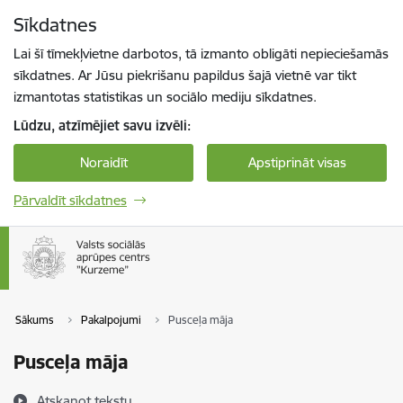
Pāriet uz lapas saturu
Sīkdatnes
Spied
lai meklētu
Enter
Lai šī tīmekļvietne darbotos, tā izmanto obligāti nepieciešamās
sīkdatnes. Ar Jūsu piekrišanu papildus šajā vietnē var tikt
izmantotas statistikas un sociālo mediju sīkdatnes.
Lūdzu, atzīmējiet savu izvēli:
Noraidīt
Apstiprināt visas
Pārvaldīt sīkdatnes
Sākums
Pakalpojumi
Pusceļa māja
Pusceļa māja
Atskaņot tekstu