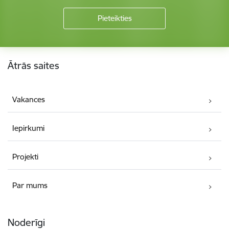
Kājene
Ātrās saites
Vakances
Iepirkumi
Projekti
Par mums
Noderīgi