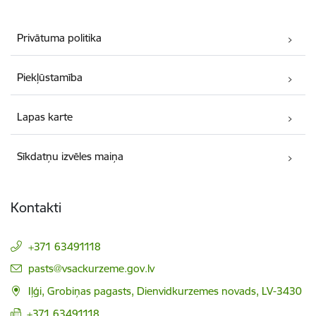
Privātuma politika
Piekļūstamība
Lapas karte
Sīkdatņu izvēles maiņa
Kontakti
+371 63491118
E-pasts:
pasts@vsackurzeme.gov.lv
Iļģi, Grobiņas pagasts, Dienvidkurzemes novads, LV-3430
+371 63491118