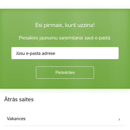
Esi pirmais, kurš uzzina!
Piesakies jaunumu saņemšanai savā e-pastā.
Kājene
Ātrās saites
Vakances