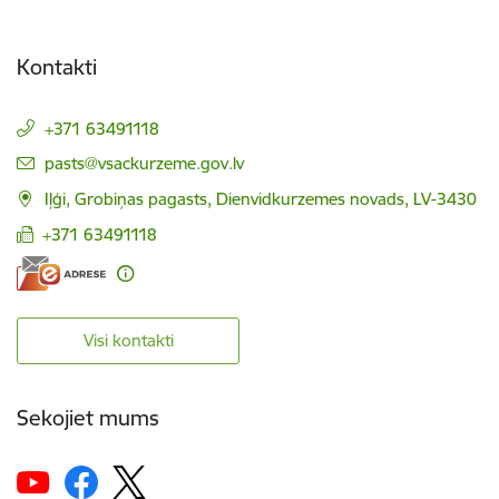
Kontakti
+371 63491118
E-pasts:
pasts@vsackurzeme.gov.lv
Iļģi, Grobiņas pagasts, Dienvidkurzemes novads, LV-3430
+371 63491118
Visi kontakti
Sekojiet mums