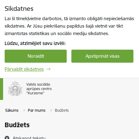
Pāriet uz lapas saturu
Sīkdatnes
Spied
lai meklētu
Enter
Lai šī tīmekļvietne darbotos, tā izmanto obligāti nepieciešamās
sīkdatnes. Ar Jūsu piekrišanu papildus šajā vietnē var tikt
izmantotas statistikas un sociālo mediju sīkdatnes.
Lūdzu, atzīmējiet savu izvēli:
Noraidīt
Apstiprināt visas
Pārvaldīt sīkdatnes
Sākums
Par mums
Budžets
Budžets
Atskaņot tekstu