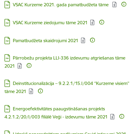
Lejupielādēt:
VSAC Kurzeme 2021. gada pamatbudžeta tāme
Lejupielādēt:
VSAC Kurzeme ziedojumu tāme 2021
Lejupielādēt:
Pamatbudžeta skaidrojumi 2021
Lejupielādēt:
Pārrobežu projekta LLI-336 izdevumu atgriešanas tāme
2021
Lejupielādēt:
Deinstitucionalizācija – 9.2.2.1/15.I/004 ‘’Kurzeme visiem’’
tāme 2021
Lejupielādēt:
Energoefektivitātes paaugstināšanas projekts
4.2.1.2/20/I/003 filiālē Veģi - izdevumu tāme 2021
Lejupielādēt: