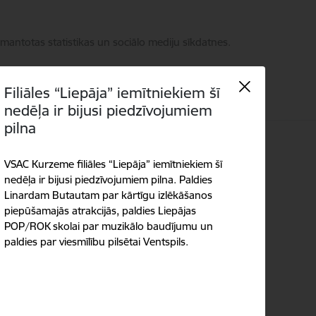
zmantotas statistikas un sociālo mediju sīkdatnes.
Filiāles “Liepāja” iemītniekiem šī
nedēļa ir bijusi piedzīvojumiem
pilna
Meklēt
Piekļūstamība
VSAC Kurzeme filiāles “Liepāja” iemītniekiem šī
nedēļa ir bijusi piedzīvojumiem pilna. Paldies
Linardam Butautam par kārtīgu izlēkāšanos
piepūšamajās atrakcijās, paldies Liepājas
POP/ROK skolai par muzikālo baudījumu un
paldies par viesmīlību pilsētai Ventspils.