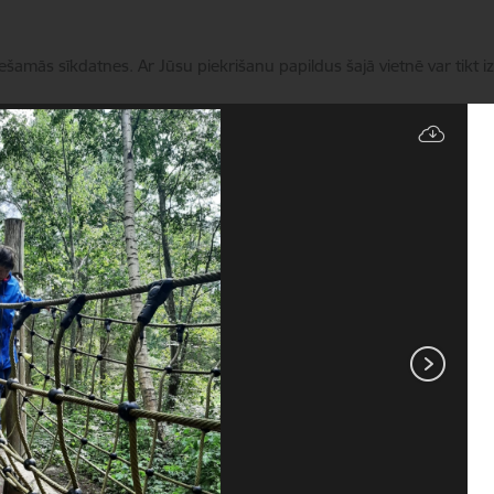
iešamās sīkdatnes. Ar Jūsu piekrišanu papildus šajā vietnē var tikt i
Pārvaldīt sīkdatnes
Pakalpojumi
Aktualitātes
Kontakti