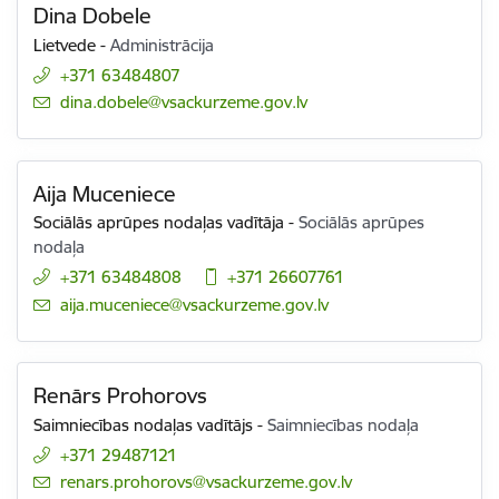
Dina Dobele
Lietvede
-
Administrācija
+371 63484807
E-pasts:
dina.dobele@vsackurzeme.gov.lv
Aija Muceniece
Sociālās aprūpes nodaļas vadītāja
-
Sociālās aprūpes
nodaļa
+371 63484808
+371 26607761
E-pasts:
aija.muceniece@vsackurzeme.gov.lv
Renārs Prohorovs
Saimniecības nodaļas vadītājs
-
Saimniecības nodaļa
+371 29487121
E-pasts:
renars.prohorovs@vsackurzeme.gov.lv