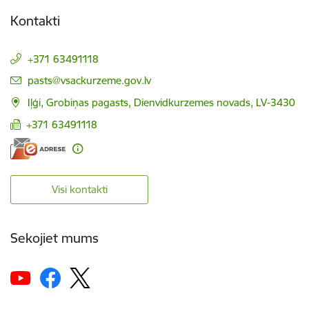
Kontakti
+371 63491118
E-pasts:
pasts@vsackurzeme.gov.lv
Iļģi, Grobiņas pagasts, Dienvidkurzemes novads, LV-3430
+371 63491118
Visi kontakti
Sekojiet mums