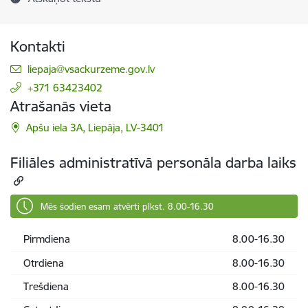
Kontakti
E-pasts:
liepaja@vsackurzeme.gov.lv
+371 63423402
Atrašanās vieta
Apšu iela 3A, Liepāja, LV-3401
Filiāles administratīvā personāla darba laiks
Mēs šodien esam atvērti plkst. 8.00-16.30
Pirmdiena
8.00-16.30
Otrdiena
8.00-16.30
Trešdiena
8.00-16.30