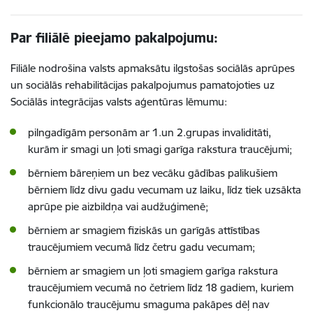
Par filiālē pieejamo pakalpojumu:
Filiāle nodrošina valsts apmaksātu ilgstošas sociālās aprūpes
un sociālās rehabilitācijas pakalpojumus pamatojoties uz
Sociālās integrācijas valsts aģentūras lēmumu:
pilngadīgām personām ar 1.un 2.grupas invaliditāti,
kurām ir smagi un ļoti smagi garīga rakstura traucējumi;
bērniem bāreņiem un bez vecāku gādības palikušiem
bērniem līdz divu gadu vecumam uz laiku, līdz tiek uzsākta
aprūpe pie aizbildņa vai audžuģimenē;
bērniem ar smagiem fiziskās un garīgās attīstības
traucējumiem vecumā līdz četru gadu vecumam;
bērniem ar smagiem un ļoti smagiem garīga rakstura
traucējumiem vecumā no četriem līdz 18 gadiem, kuriem
funkcionālo traucējumu smaguma pakāpes dēļ nav