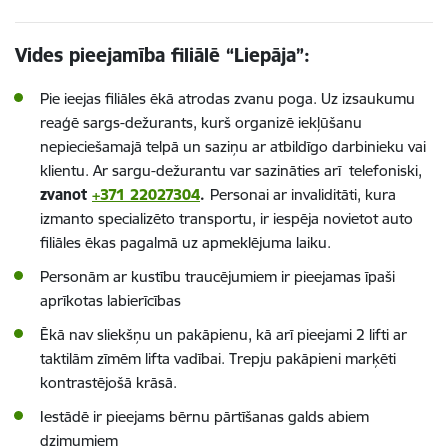
Vides pieejamība filiālē “Liepāja”:
Pie ieejas filiāles ēkā atrodas zvanu poga. Uz izsaukumu
reaģē sargs-dežurants, kurš organizē iekļūšanu
nepieciešamajā telpā un saziņu ar atbildīgo darbinieku vai
klientu. Ar sargu-dežurantu var sazināties arī telefoniski,
zvanot
+371 22027304
.
Personai ar invaliditāti, kura
izmanto specializēto transportu, ir iespēja novietot auto
filiāles ēkas pagalmā uz apmeklējuma laiku.
Personām ar kustību traucējumiem ir pieejamas īpaši
aprīkotas labierīcības
Ēkā nav sliekšņu un pakāpienu, kā arī pieejami 2 lifti ar
taktilām zīmēm lifta vadībai. Trepju pakāpieni marķēti
kontrastējošā krāsā.
Iestādē ir pieejams bērnu pārtīšanas galds abiem
dzimumiem