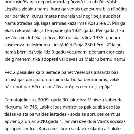
nodrošināšanas departamenta pārziņā tika atklāts Valsts
Liepājas zīdaiņu nams, kura galvenais uzdevums bija rūpēties
par bērniem, kurus mātes nevarēja vai negribēja audzināt.
Nams atradās bijušajās armijas kazarmās Apšu ielā 3. Pilnīga
ēkas rekonstrukcija tika pabeigta 1931.gadā. Pēc gada, tika
uzsākts veidot ēkas dārzu. Bērnu skaits līdz 1935. gadam
sasniedza maksimumu - iestādē dzīvoja 250 bērni. Zīdaiņu
namā bērni dzīvoja līdz 3 gadu vecumam, pēc tam atgriezās
pie ģimenēm, tika adoptēti vai devās uz Majoru bērnu namu.
Pēc 2.pasaules kara iestāde pāriet Veselības aizsardzības
ministrijas pārziņā un turpina darbu kā bērnunams, vēlāk
pārtopot par Bērnu sociālās aprūpes centru „Liepāja”.
Pamatojoties uz 2009. gada 30. oktobra Ministru kabineta
rīkojumu Nr.746, Labklājības ministrijas pakļautībā esošās
tiešās valsts pār­valdes iestādes - sociālās aprūpes centrus
apvienoja un ar 2010.gada 1. janvāri izveidoja Valsts sociālās
aprūpes centru „Kurzeme”, kura sastāvā iekļauta arī filiāle