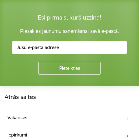
Esi pirmais, kurš uzzina!
Piesakies jaunumu saņemšanai savā e-pastā.
Kājene
Ātrās saites
Vakances
Iepirkumi