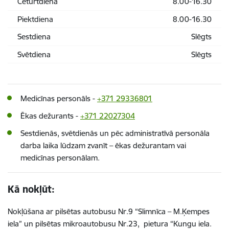
Ceturtdiena
8.00-16.30
Piektdiena
8.00-16.30
Sestdiena
Slēgts
Svētdiena
Slēgts
Medicīnas personāls -
+371 29336801
Ēkas dežurants -
+371 22027304
Sestdienās, svētdienās un pēc administratīvā personāla
darba laika lūdzam zvanīt – ēkas dežurantam vai
medicīnas personālam.
Kā nokļūt:
Nokļūšana ar pilsētas autobusu Nr.9 “Slimnīca – M.Ķempes
iela” un pilsētas mikroautobusu Nr.23, pietura “Kungu iela.