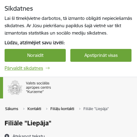
Pāriet uz lapas saturu
Sīkdatnes
Spied
lai meklētu
Enter
Lai šī tīmekļvietne darbotos, tā izmanto obligāti nepieciešamās
sīkdatnes. Ar Jūsu piekrišanu papildus šajā vietnē var tikt
izmantotas statistikas un sociālo mediju sīkdatnes.
Lūdzu, atzīmējiet savu izvēli:
Noraidīt
Apstiprināt visas
Pārvaldīt sīkdatnes
Sākums
Kontakti
Filiāļu kontakti
Filiāle "Liepāja"
Filiāle "Liepāja"
Atskaņot tekstu