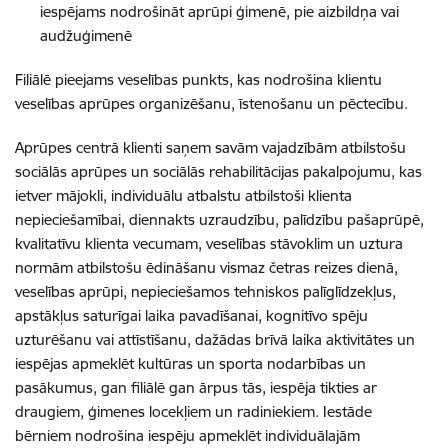
iespējams nodrošināt aprūpi ģimenē, pie aizbildņa vai
audžuģimenē
Filiālē pieejams veselības punkts, kas nodrošina klientu
veselības aprūpes organizēšanu, īstenošanu un pēctecību.
Aprūpes centrā klienti saņem savām vajadzībām atbilstošu
sociālās aprūpes un sociālās rehabilitācijas pakalpojumu, kas
ietver mājokli, individuālu atbalstu atbilstoši klienta
nepieciešamībai, diennakts uzraudzību, palīdzību pašaprūpē,
kvalitatīvu klienta vecumam, veselības stāvoklim un uztura
normām atbilstošu ēdināšanu vismaz četras reizes dienā,
veselības aprūpi, nepieciešamos tehniskos palīglīdzekļus,
apstākļus saturīgai laika pavadīšanai, kognitīvo spēju
uzturēšanu vai attīstīšanu, dažādas brīvā laika aktivitātes un
iespējas apmeklēt kultūras un sporta nodarbības un
pasākumus, gan filiālē gan ārpus tās, iespēja tikties ar
draugiem, ģimenes locekļiem un radiniekiem. Iestāde
bērniem nodrošina iespēju apmeklēt individuālajām