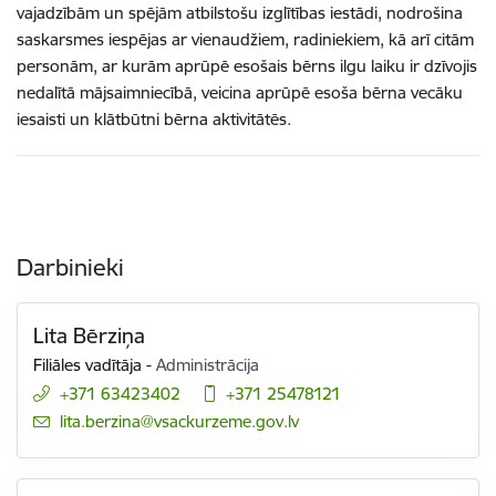
vajadzībām un spējām atbilstošu izglītības iestādi, nodrošina
saskarsmes iespējas ar vienaudžiem, radiniekiem, kā arī citām
personām, ar kurām aprūpē esošais bērns ilgu laiku ir dzīvojis
nedalītā mājsaimniecībā, veicina aprūpē esoša bērna vecāku
iesaisti un klātbūtni bērna aktivitātēs.
Darbinieki
Lita Bērziņa
Filiāles vadītāja
-
Administrācija
+371 63423402
+371 25478121
E-pasts:
lita.berzina@vsackurzeme.gov.lv