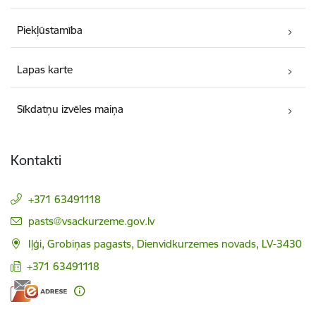
Piekļūstamība
Lapas karte
Sīkdatņu izvēles maiņa
Kontakti
+371 63491118
E-pasts:
pasts@vsackurzeme.gov.lv
Iļģi, Grobiņas pagasts, Dienvidkurzemes novads, LV-3430
+371 63491118