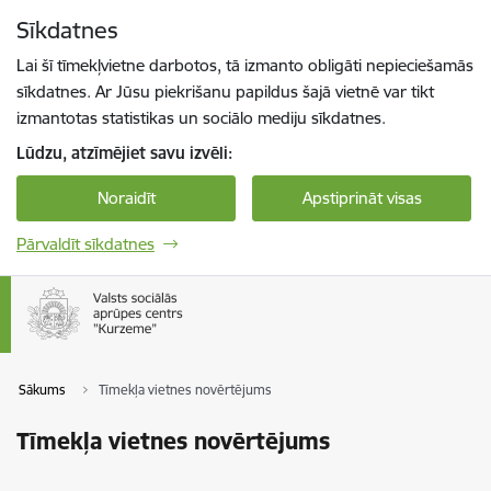
Pāriet uz lapas saturu
Sīkdatnes
Spied
lai meklētu
Enter
Lai šī tīmekļvietne darbotos, tā izmanto obligāti nepieciešamās
sīkdatnes. Ar Jūsu piekrišanu papildus šajā vietnē var tikt
izmantotas statistikas un sociālo mediju sīkdatnes.
Lūdzu, atzīmējiet savu izvēli:
Noraidīt
Apstiprināt visas
Pārvaldīt sīkdatnes
Sākums
Tīmekļa vietnes novērtējums
Tīmekļa vietnes novērtējums