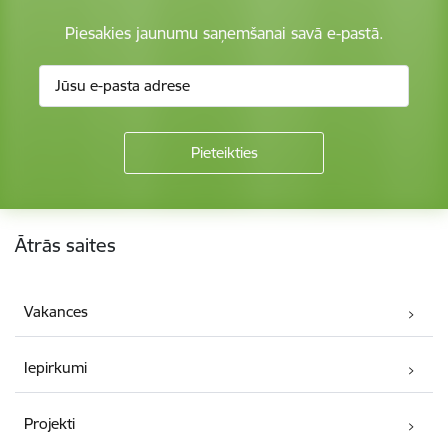
Piesakies jaunumu saņemšanai savā e-pastā.
Kājene
Ātrās saites
Vakances
Iepirkumi
Projekti