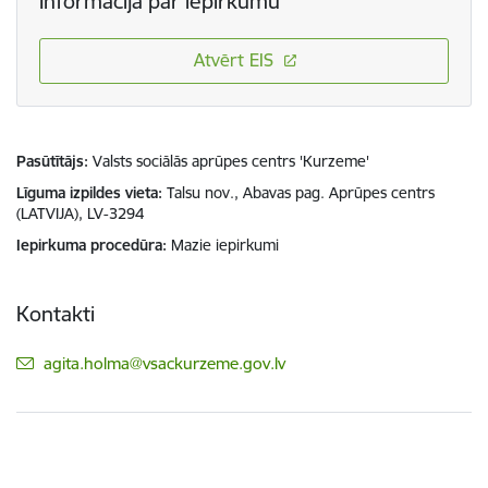
Informācija par iepirkumu
Atvērt EIS
Pasūtītājs
Valsts sociālās aprūpes centrs 'Kurzeme'
Līguma izpildes vieta
Talsu nov., Abavas pag. Aprūpes centrs
(LATVIJA), LV-3294
Iepirkuma procedūra
Mazie iepirkumi
Kontakti
E-pasts:
agita.holma@vsackurzeme.gov.lv