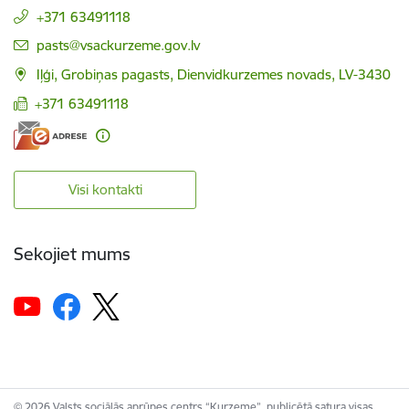
+371 63491118
E-pasts:
pasts@vsackurzeme.gov.lv
Iļģi, Grobiņas pagasts, Dienvidkurzemes novads, LV-3430
+371 63491118
Visi kontakti
Sekojiet mums
© 2026 Valsts sociālās aprūpes centrs “Kurzeme”, publicētā satura visas