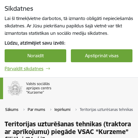
Pāriet uz lapas saturu
Sīkdatnes
Spied
lai meklētu
Enter
Lai šī tīmekļvietne darbotos, tā izmanto obligāti nepieciešamās
sīkdatnes. Ar Jūsu piekrišanu papildus šajā vietnē var tikt
izmantotas statistikas un sociālo mediju sīkdatnes.
Lūdzu, atzīmējiet savu izvēli:
Noraidīt
Apstiprināt visas
Pārvaldīt sīkdatnes
Sākums
Par mums
Iepirkumi
Teritorijas uzturēšanas tehnikas (
Teritorijas uzturēšanas tehnikas (traktora
ar aprīkojumu) piegāde VSAC “Kurzeme”