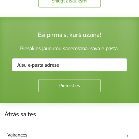
Sniegt atsauksmi
Esi pirmais, kurš uzzina!
Piesakies jaunumu saņemšanai savā e-pastā.
Kājene
Ātrās saites
Vakances