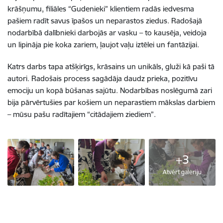
krāšņumu, filiāles “Gudenieki” klientiem radās iedvesma
pašiem radīt savus īpašos un neparastos ziedus. Radošajā
nodarbībā dalībnieki darbojās ar vasku – to kausēja, veidoja
un lipināja pie koka zariem, ļaujot vaļu iztēlei un fantāzijai.
Katrs darbs tapa atšķirīgs, krāsains un unikāls, gluži kā paši tā
autori. Radošais process sagādāja daudz prieka, pozitīvu
emociju un kopā būšanas sajūtu. Nodarbības noslēgumā zari
bija pārvērtušies par košiem un neparastiem mākslas darbiem
– mūsu pašu radītajiem “citādajiem ziediem”.
+3
Atvērt galeriju