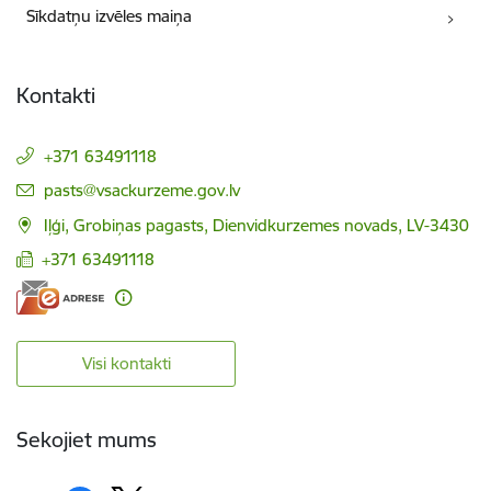
Sīkdatņu izvēles maiņa
Kontakti
+371 63491118
E-pasts:
pasts@vsackurzeme.gov.lv
Iļģi, Grobiņas pagasts, Dienvidkurzemes novads, LV-3430
+371 63491118
Visi kontakti
Sekojiet mums