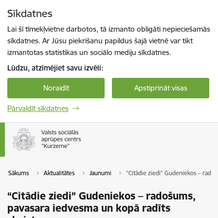
Pāriet uz lapas saturu
Sīkdatnes
Spied
lai meklētu
Enter
Lai šī tīmekļvietne darbotos, tā izmanto obligāti nepieciešamās
sīkdatnes. Ar Jūsu piekrišanu papildus šajā vietnē var tikt
izmantotas statistikas un sociālo mediju sīkdatnes.
Lūdzu, atzīmējiet savu izvēli:
Noraidīt
Apstiprināt visas
Pārvaldīt sīkdatnes
Sākums
Aktualitātes
Jaunumi
“Citādie ziedi” Gudeniekos – rado
“Citādie ziedi” Gudeniekos – radošums,
pavasara iedvesma un kopā radīts