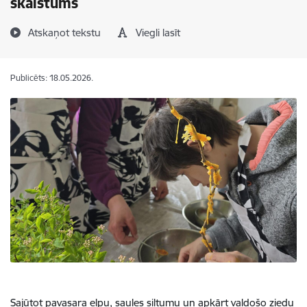
skaistums
Atskaņot tekstu
Viegli lasīt
Publicēts: 18.05.2026.
Sajūtot pavasara elpu, saules siltumu un apkārt valdošo ziedu