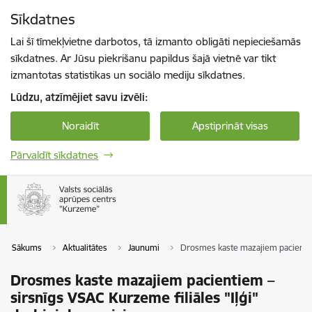
Pāriet uz lapas saturu
Sīkdatnes
Spied
lai meklētu
Enter
Lai šī tīmekļvietne darbotos, tā izmanto obligāti nepieciešamās
sīkdatnes. Ar Jūsu piekrišanu papildus šajā vietnē var tikt
izmantotas statistikas un sociālo mediju sīkdatnes.
Lūdzu, atzīmējiet savu izvēli:
Noraidīt
Apstiprināt visas
Pārvaldīt sīkdatnes
Sākums
Aktualitātes
Jaunumi
Drosmes kaste mazajiem pacientiem
Drosmes kaste mazajiem pacientiem –
sirsnīgs VSAC Kurzeme filiāles "Iļģi"