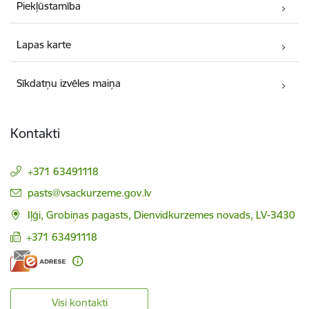
Piekļūstamība
Lapas karte
Sīkdatņu izvēles maiņa
Kontakti
+371 63491118
E-pasts:
pasts@vsackurzeme.gov.lv
Iļģi, Grobiņas pagasts, Dienvidkurzemes novads, LV-3430
+371 63491118
Visi kontakti