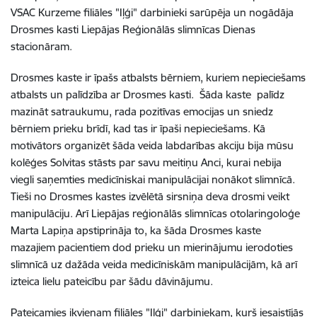
VSAC Kurzeme filiāles "Iļģi" darbinieki sarūpēja un nogādāja
Drosmes kasti Liepājas Reģionālās slimnīcas Dienas
stacionāram.
Drosmes kaste ir īpašs atbalsts bērniem, kuriem nepieciešams
atbalsts un palīdzība ar Drosmes kasti. Šāda kaste palīdz
mazināt satraukumu, rada pozitīvas emocijas un sniedz
bērniem prieku brīdī, kad tas ir īpaši nepieciešams. Kā
motivātors organizēt šāda veida labdarības akciju bija mūsu
kolēģes Solvitas stāsts par savu meitiņu Anci, kurai nebija
viegli saņemties medicīniskai manipulācijai nonākot slimnīcā.
Tieši no Drosmes kastes izvēlētā sirsniņa deva drosmi veikt
manipulāciju. Arī Liepājas reģionālās slimnīcas otolaringoloģe
Marta Lapiņa apstiprināja to, ka šāda Drosmes kaste
mazajiem pacientiem dod prieku un mierinājumu ierodoties
slimnīcā uz dažāda veida medicīniskām manipulācijām, kā arī
izteica lielu pateicību par šādu dāvinājumu.
Pateicamies ikvienam filiāles "Iļģi" darbiniekam, kurš iesaistījās