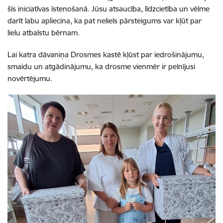
šīs iniciatīvas īstenošanā. Jūsu atsaucība, līdzcietība un vēlme
darīt labu apliecina, ka pat neliels pārsteigums var kļūt par
lielu atbalstu bērnam.
Lai katra dāvaniņa Drosmes kastē kļūst par iedrošinājumu,
smaidu un atgādinājumu, ka drosme vienmēr ir pelnījusi
novērtējumu.