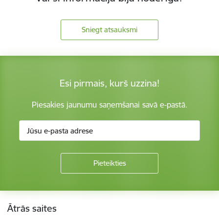
Sniegt atsauksmi
Esi pirmais, kurš uzzina!
Piesakies jaunumu saņemšanai savā e-pastā.
Kājene
Ātrās saites