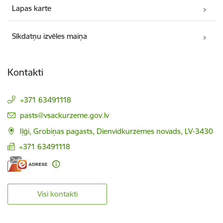
Lapas karte
Sīkdatņu izvēles maiņa
Kontakti
+371 63491118
E-pasts:
pasts@vsackurzeme.gov.lv
Iļģi, Grobiņas pagasts, Dienvidkurzemes novads, LV-3430
+371 63491118
Visi kontakti