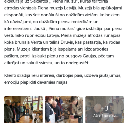
ekskursijā uz Sieksātes ,, Piena muižu”, kuras teritorijā
atrodas vienīgais Piena muzejs Latvijā. Muzejā bija aplūkojami
eksponāti, kas šeit nonākuši no dažādām vietām, kolhoziem
kā dāvinājumi, no dažādām piensaimniecībām un
interesentiem. Jaukā ,,Piena muižas” gide izstāstīja par piena
vēsturisko rūpniecību Latvijā. Piena muzejā atrodas runājošā
koka brūnaļa Venta un teliņš Druvis, kas pastāstīja, kā rodas
piens. Muzejā klientiem bija iespējams arī līdzdarboties
pašiem, proti, izslaukt pienu no pusgovs Gaujas, pēc tam
atkrējot un sakult sviestu, un to nodegustēt.
Klienti izrādīja lielu interesi, darbojās paši, uzdeva jautājumus,
emociju piepildīti devāmies mājās.
+3
Atvērt galeriju