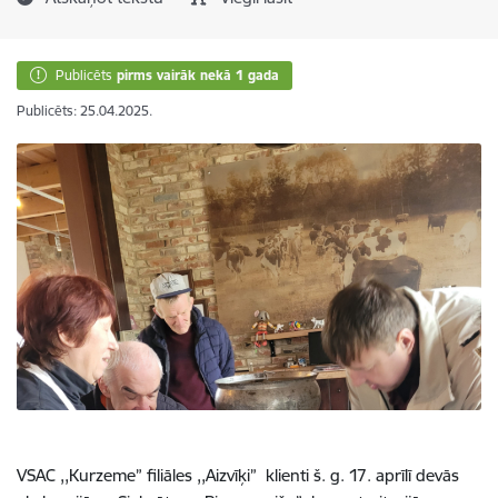
Publicēts
pirms vairāk nekā 1 gada
Publicēts: 25.04.2025.
VSAC ,,Kurzeme” filiāles ,,Aizvīķi” klienti š. g. 17. aprīlī devās