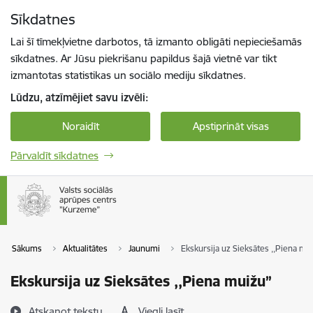
Pāriet uz lapas saturu
Sīkdatnes
Spied
lai meklētu
Enter
Lai šī tīmekļvietne darbotos, tā izmanto obligāti nepieciešamās
sīkdatnes. Ar Jūsu piekrišanu papildus šajā vietnē var tikt
izmantotas statistikas un sociālo mediju sīkdatnes.
Lūdzu, atzīmējiet savu izvēli:
Noraidīt
Apstiprināt visas
Pārvaldīt sīkdatnes
Sākums
Aktualitātes
Jaunumi
Ekskursija uz Sieksātes ,,Piena mu
Ekskursija uz Sieksātes ,,Piena muižu”
Atskaņot tekstu
Viegli lasīt