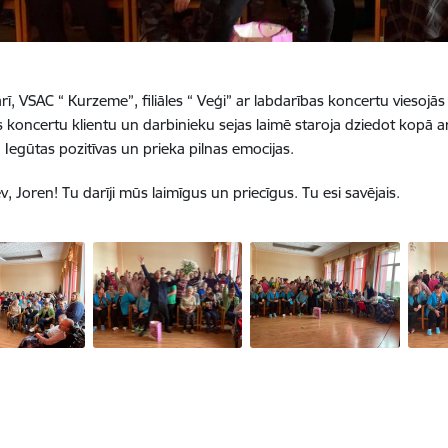
rī, VSAC “ Kurzeme”, filiāles “ Veģi” ar labdarības koncertu viesojās 
s koncertu klientu un darbinieku sejas laimē staroja dziedot kopā 
 Iegūtas pozitīvas un prieka pilnas emocijas.
v, Joren! Tu darīji mūs laimīgus un priecīgus. Tu esi savējais.