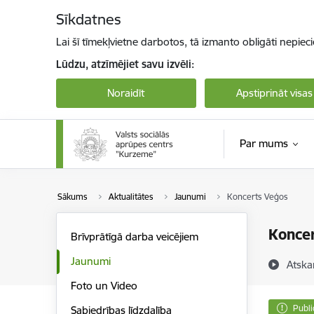
Pāriet uz lapas saturu
Sīkdatnes
Lai šī tīmekļvietne darbotos, tā izmanto obligāti nepiec
Lūdzu, atzīmējiet savu izvēli:
Noraidīt
Apstiprināt visas
Par mums
Sākums
Aktualitātes
Jaunumi
Koncerts Veģos
Konce
Brīvprātīgā darba veicējiem
Jaunumi
Atska
Foto un Video
Publi
Sabiedrības līdzdalība