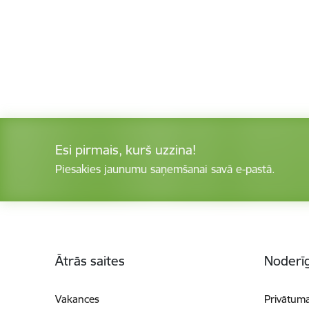
Esi pirmais, kurš uzzina!
Piesakies jaunumu saņemšanai savā e-pastā.
Kājene
Ātrās saites
Noderīg
Vakances
Privātuma