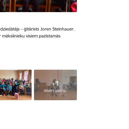
dziedātājs – ģitārists Joren Steinhauer.
ar mākslinieku visiem pazīstamās
+1
Atvērt galeriju