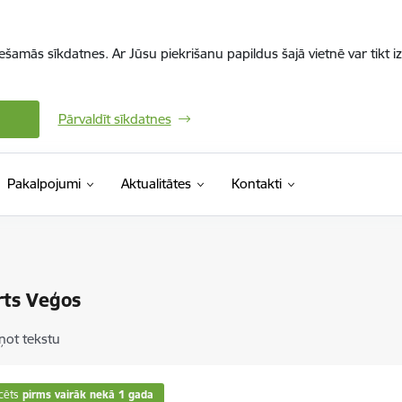
iešamās sīkdatnes. Ar Jūsu piekrišanu papildus šajā vietnē var tikt i
Pārvaldīt sīkdatnes
Pakalpojumi
Aktualitātes
Kontakti
rts Veģos
ņot tekstu
cēts
pirms vairāk nekā 1 gada