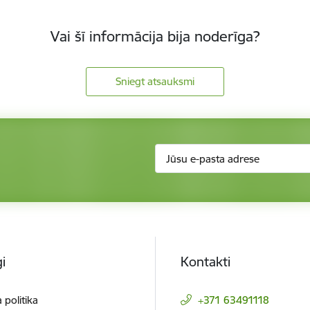
Vai šī informācija bija noderīga?
Sniegt atsauksmi
i
Kontakti
 politika
+371 63491118