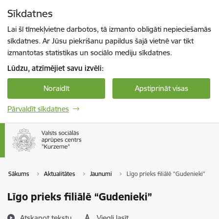
Pāriet uz lapas saturu
Sīkdatnes
Spied
lai meklētu
Enter
Lai šī tīmekļvietne darbotos, tā izmanto obligāti nepieciešamās
sīkdatnes. Ar Jūsu piekrišanu papildus šajā vietnē var tikt
izmantotas statistikas un sociālo mediju sīkdatnes.
Lūdzu, atzīmējiet savu izvēli:
Noraidīt
Apstiprināt visas
Pārvaldīt sīkdatnes
Sākums
Aktualitātes
Jaunumi
Līgo prieks filiālē “Gudenieki”
Līgo prieks filiālē “Gudenieki”
Atskaņot tekstu
Viegli lasīt