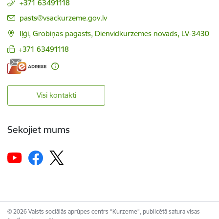
+371 63491118
E-pasts:
pasts@vsackurzeme.gov.lv
Iļģi, Grobiņas pagasts, Dienvidkurzemes novads, LV-3430
+371 63491118
Visi kontakti
Sekojiet mums
© 2026 Valsts sociālās aprūpes centrs “Kurzeme”, publicētā satura visas