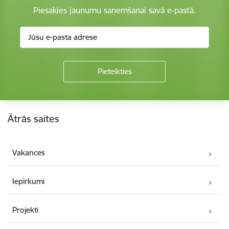
Piesakies jaunumu saņemšanai savā e-pastā.
Kājene
Ātrās saites
Vakances
Iepirkumi
Projekti