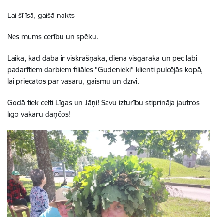
Lai šī īsā, gaišā nakts
Nes mums cerību un spēku.
Laikā, kad daba ir viskrāšņākā, diena visgarākā un pēc labi
padarītiem darbiem filiāles “Gudenieki” klienti pulcējās kopā,
lai priecātos par vasaru, gaismu un dzīvi.
Godā tiek celti Līgas un Jāņi! Savu izturību stiprināja jautros
līgo vakaru daņčos!