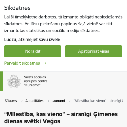
Pāriet uz lapas saturu
Sīkdatnes
Spied
lai meklētu
Enter
Lai šī tīmekļvietne darbotos, tā izmanto obligāti nepieciešamās
sīkdatnes. Ar Jūsu piekrišanu papildus šajā vietnē var tikt
izmantotas statistikas un sociālo mediju sīkdatnes.
Lūdzu, atzīmējiet savu izvēli:
Noraidīt
Apstiprināt visas
Pārvaldīt sīkdatnes
Sākums
Aktualitātes
Jaunumi
“Mīlestība, kas vieno” – sirsnīgi 
“Mīlestība, kas vieno” – sirsnīgi Ģimenes
dienas svētki Veģos