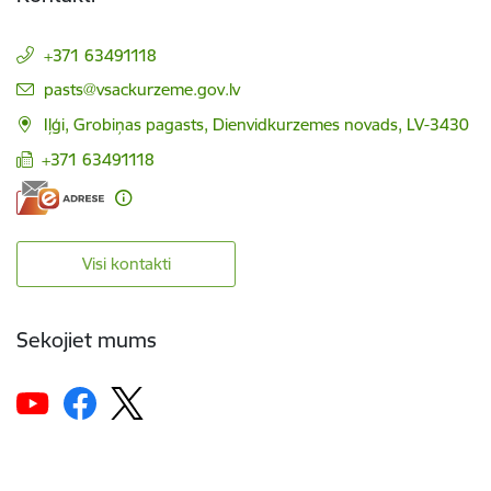
+371 63491118
E-pasts:
pasts@vsackurzeme.gov.lv
Iļģi, Grobiņas pagasts, Dienvidkurzemes novads, LV-3430
+371 63491118
Visi kontakti
Sekojiet mums