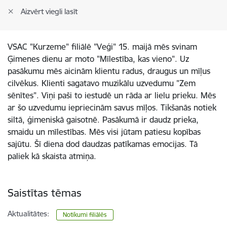
Aizvērt viegli lasīt
VSAC "Kurzeme" filiālē "Veģi" 15. maijā mēs svinam
Ģimenes dienu ar moto "Mīlestība, kas vieno". Uz
pasākumu mēs aicinām klientu radus, draugus un mīļus
cilvēkus. Klienti sagatavo muzikālu uzvedumu "Zem
sēnītes". Viņi paši to iestudē un rāda ar lielu prieku. Mēs
ar šo uzvedumu iepriecinām savus mīļos. Tikšanās notiek
siltā, ģimeniskā gaisotnē. Pasākumā ir daudz prieka,
smaidu un mīlestības. Mēs visi jūtam patiesu kopības
sajūtu. Šī diena dod daudzas patīkamas emocijas. Tā
paliek kā skaista atmiņa.
Saistītas tēmas
Aktualitātes:
Notikumi filiālēs