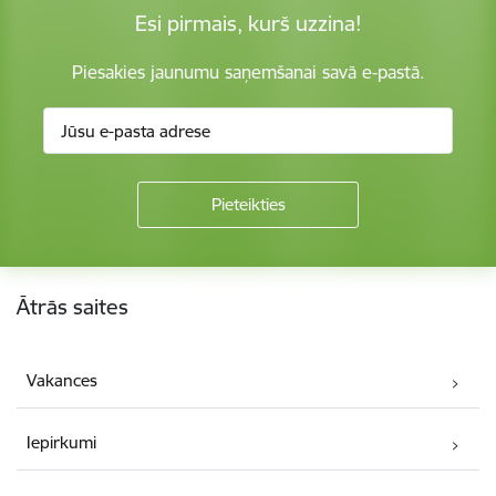
Esi pirmais, kurš uzzina!
Piesakies jaunumu saņemšanai savā e-pastā.
Kājene
Ātrās saites
Vakances
Iepirkumi