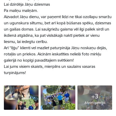
Lai dzirdēja Jāņu dziesmas
Pa maliņu maliņām.
Aizvadot Jāņu dienu, var paņemt līdzi ne tikai ozollapu smaržu
un ugunskura siltumu, bet arī kopā būšanas spēku, dziesmas
un gaišas domas. Lai saulgriežu gaisma vēl ilgi paliek sirdī un
ikdienā atgādina, ka pat visīsākajā naktī pietiek ar vienu
liesmu, lai iedegtu cerību.
Arī “Iļģu” klienti vel mazliet paturpināja Jāņu noskaņu dejās,
rotaļās un priekos. Aicinām ieskatīties nelielā foto mirkļu
galerijā no kopīgi pavadītajiem svētkiem!
Lai jums visiem skaists, mierpilns un saulains vasaras
turpinājums!
+3
Atvērt galeriju