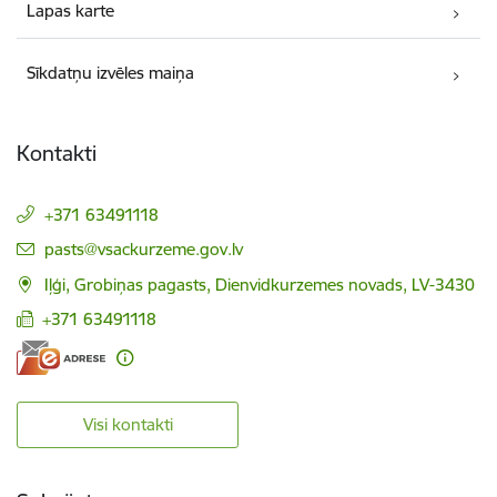
Lapas karte
Sīkdatņu izvēles maiņa
Kontakti
+371 63491118
E-pasts:
pasts@vsackurzeme.gov.lv
Iļģi, Grobiņas pagasts, Dienvidkurzemes novads, LV-3430
+371 63491118
Visi kontakti