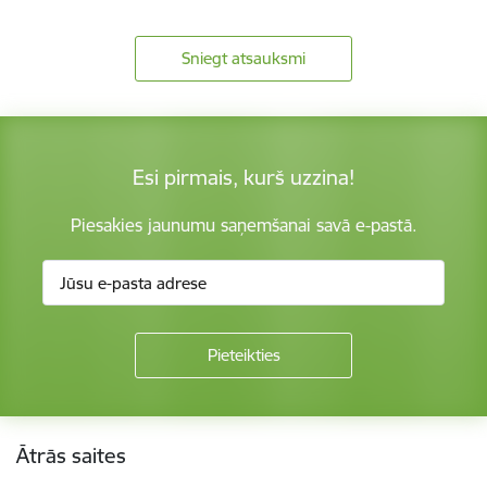
Sniegt atsauksmi
Esi pirmais, kurš uzzina!
Piesakies jaunumu saņemšanai savā e-pastā.
Kājene
Ātrās saites