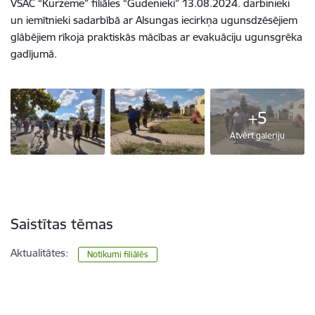
VSAC “Kurzeme” filiāles “Gudenieki” 13.08.2024. darbinieki
un iemītnieki sadarbībā ar Alsungas iecirkņa ugunsdzēsējiem
glābējiem rīkoja praktiskās mācības ar evakuāciju ugunsgrēka
gadījumā.
+5
Atvērt galeriju
Saistītas tēmas
Aktualitātes:
Notikumi filiālēs