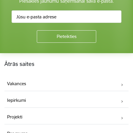
Piesakies jaunumu saņemšanai savā e-pastā.
Kājene
Ātrās saites
Vakances
Iepirkumi
Projekti