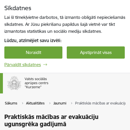
Pāriet uz lapas saturu
Sīkdatnes
Spied
lai meklētu
Enter
Lai šī tīmekļvietne darbotos, tā izmanto obligāti nepieciešamās
sīkdatnes. Ar Jūsu piekrišanu papildus šajā vietnē var tikt
izmantotas statistikas un sociālo mediju sīkdatnes.
Lūdzu, atzīmējiet savu izvēli:
Noraidīt
Apstiprināt visas
Pārvaldīt sīkdatnes
Sākums
Aktualitātes
Jaunumi
Praktiskās mācības ar evakuāciju
Praktiskās mācības ar evakuāciju
ugunsgrēka gadījumā