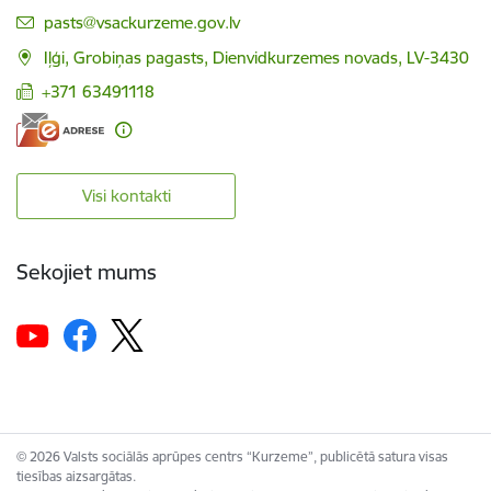
E-pasts:
pasts@vsackurzeme.gov.lv
Iļģi, Grobiņas pagasts, Dienvidkurzemes novads, LV-3430
+371 63491118
Visi kontakti
Sekojiet mums
© 2026 Valsts sociālās aprūpes centrs “Kurzeme”, publicētā satura visas
tiesības aizsargātas.