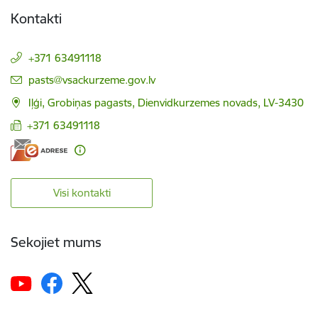
Kontakti
+371 63491118
E-pasts:
pasts@vsackurzeme.gov.lv
Iļģi, Grobiņas pagasts, Dienvidkurzemes novads, LV-3430
+371 63491118
Visi kontakti
Sekojiet mums