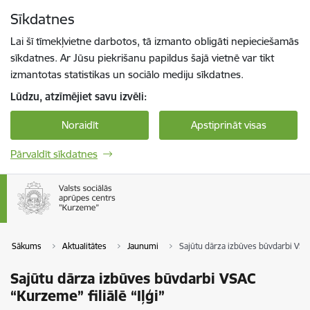
Pāriet uz lapas saturu
Sīkdatnes
Spied
lai meklētu
Enter
Lai šī tīmekļvietne darbotos, tā izmanto obligāti nepieciešamās
sīkdatnes. Ar Jūsu piekrišanu papildus šajā vietnē var tikt
izmantotas statistikas un sociālo mediju sīkdatnes.
Lūdzu, atzīmējiet savu izvēli:
Noraidīt
Apstiprināt visas
Pārvaldīt sīkdatnes
Sākums
Aktualitātes
Jaunumi
Sajūtu dārza izbūves būvdarbi VSAC
Sajūtu dārza izbūves būvdarbi VSAC
“Kurzeme” filiālē “Iļģi”