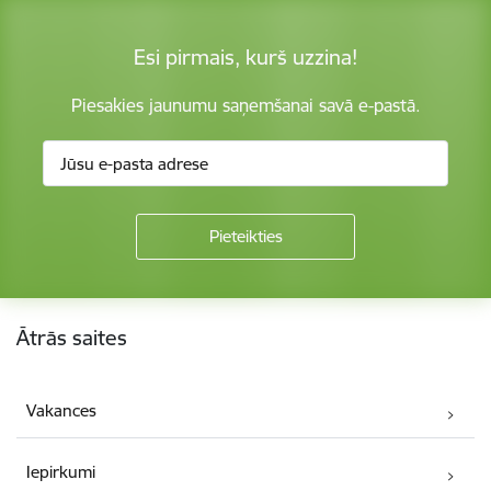
Esi pirmais, kurš uzzina!
Piesakies jaunumu saņemšanai savā e-pastā.
Kājene
Ātrās saites
Vakances
Iepirkumi