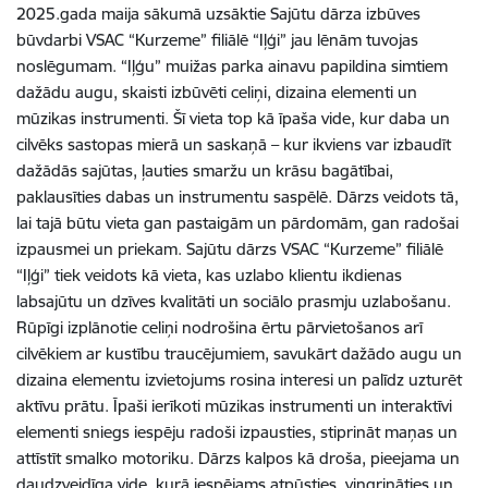
2025.gada maija sākumā uzsāktie Sajūtu dārza izbūves
būvdarbi VSAC “Kurzeme” filiālē “Iļģi” jau lēnām tuvojas
noslēgumam. “Iļģu” muižas parka ainavu papildina simtiem
dažādu augu, skaisti izbūvēti celiņi, dizaina elementi un
mūzikas instrumenti. Šī vieta top kā īpaša vide, kur daba un
cilvēks sastopas mierā un saskaņā – kur ikviens var izbaudīt
dažādās sajūtas, ļauties smaržu un krāsu bagātībai,
paklausīties dabas un instrumentu saspēlē. Dārzs veidots tā,
lai tajā būtu vieta gan pastaigām un pārdomām, gan radošai
izpausmei un priekam. Sajūtu dārzs VSAC “Kurzeme” filiālē
“Iļģi” tiek veidots kā vieta, kas uzlabo klientu ikdienas
labsajūtu un dzīves kvalitāti un sociālo prasmju uzlabošanu.
Rūpīgi izplānotie celiņi nodrošina ērtu pārvietošanos arī
cilvēkiem ar kustību traucējumiem, savukārt dažādo augu un
dizaina elementu izvietojums rosina interesi un palīdz uzturēt
aktīvu prātu. Īpaši ierīkoti mūzikas instrumenti un interaktīvi
elementi sniegs iespēju radoši izpausties, stiprināt maņas un
attīstīt smalko motoriku. Dārzs kalpos kā droša, pieejama un
daudzveidīga vide, kurā iespējams atpūsties, vingrināties un