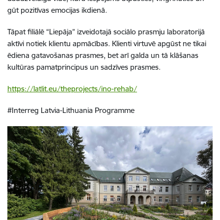
gūt pozitīvas emocijas ikdienā.
Tāpat filiālē “Liepāja” izveidotajā sociālo prasmju laboratorijā
aktīvi notiek klientu apmācības. Klienti virtuvē apgūst ne tikai
ēdiena gatavošanas prasmes, bet arī galda un tā klāšanas
kultūras pamatprincipus un sadzīves prasmes.
https://latlit.eu/theprojects/ino-rehab/
#Interreg Latvia-Lithuania Programme