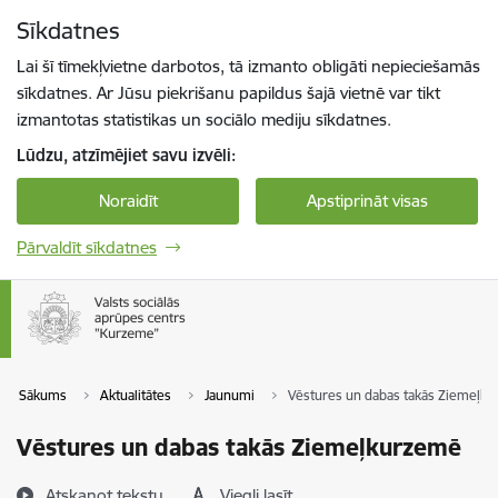
Pāriet uz lapas saturu
Sīkdatnes
Spied
lai meklētu
Enter
Lai šī tīmekļvietne darbotos, tā izmanto obligāti nepieciešamās
sīkdatnes. Ar Jūsu piekrišanu papildus šajā vietnē var tikt
izmantotas statistikas un sociālo mediju sīkdatnes.
Lūdzu, atzīmējiet savu izvēli:
Noraidīt
Apstiprināt visas
Pārvaldīt sīkdatnes
Sākums
Aktualitātes
Jaunumi
Vēstures un dabas takās Ziemeļk
Vēstures un dabas takās Ziemeļkurzemē
Atskaņot tekstu
Viegli lasīt