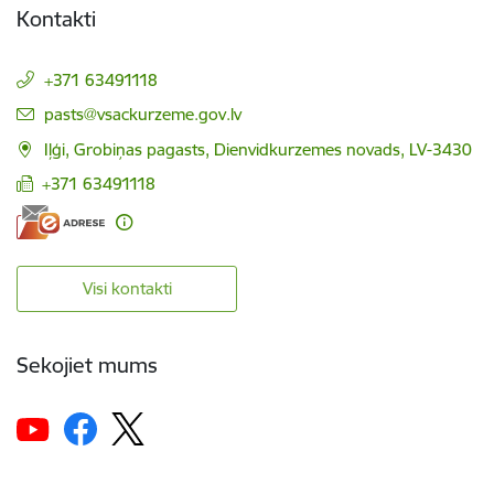
Kontakti
+371 63491118
E-pasts:
pasts@vsackurzeme.gov.lv
Iļģi, Grobiņas pagasts, Dienvidkurzemes novads, LV-3430
+371 63491118
Visi kontakti
Sekojiet mums