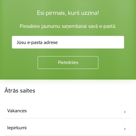
Esi pirmais, kurš uzzina!
Piesakies jaunumu saņemšanai savā e-pastā.
Kājene
Ātrās saites
Vakances
Iepirkumi