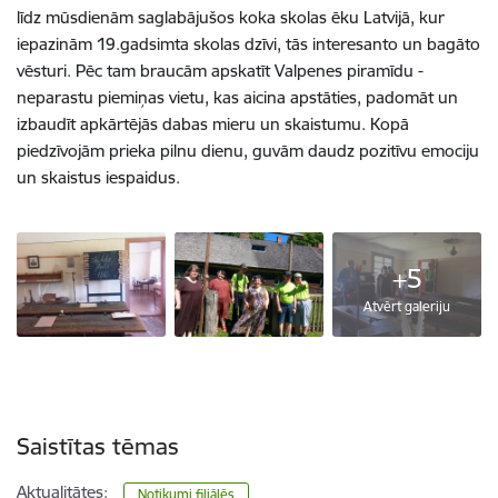
līdz mūsdienām saglabājušos koka skolas ēku Latvijā, kur
iepazinām 19.gadsimta skolas dzīvi, tās interesanto un bagāto
vēsturi. Pēc tam braucām apskatīt Valpenes piramīdu -
neparastu piemiņas vietu, kas aicina apstāties, padomāt un
izbaudīt apkārtējās dabas mieru un skaistumu. Kopā
piedzīvojām prieka pilnu dienu, guvām daudz pozitīvu emociju
un skaistus iespaidus.
+5
Atvērt galeriju
Saistītas tēmas
Aktualitātes:
Notikumi filiālēs