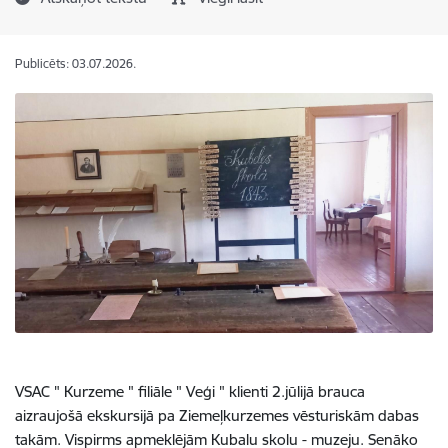
Publicēts: 03.07.2026.
VSAC " Kurzeme " filiāle " Veģi " klienti 2.jūlijā brauca
aizraujošā ekskursijā pa Ziemeļkurzemes vēsturiskām dabas
takām. Vispirms apmeklējām Kubalu skolu - muzeju. Senāko