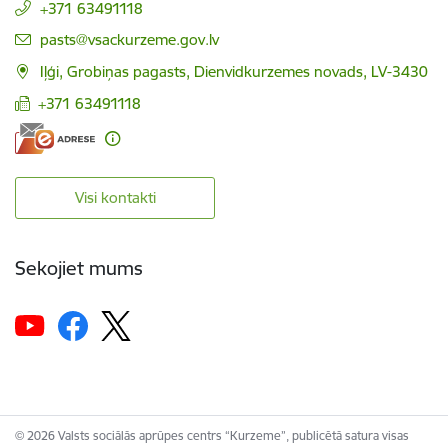
+371 63491118
E-pasts:
pasts@vsackurzeme.gov.lv
Iļģi, Grobiņas pagasts, Dienvidkurzemes novads, LV-3430
+371 63491118
Visi kontakti
Sekojiet mums
© 2026 Valsts sociālās aprūpes centrs “Kurzeme”, publicētā satura visas