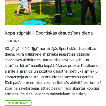
Kopā stiprāki – Sportiskās draudzības diena
07.08.2026.
30. jūlijā filiālē “Iļģi” norisinājās Sportiskās draudzības
diena, kurā dalībnieki ar prieku iesaistījās dažādās
sportiskās aktivitātēs, pārbaudīja savu veiklību un
izturību, kā arī baudīja kopā būšanas prieku. Pasākums
aizritēja sirsnīgā un pozitīvā gaisotnē, netrūka smieklu,
savstarpēja atbalsta un draudzīgas sacensību garšas.
Šādi pasākumi ne tikai veicina fiziskās aktivitātes, bet arī
stiprina savstarpējās attiecības un rada skaistas kopīgas
atmiņas. Paldies ikvienam dalībniekam par aktīvu…
Notikumi filiālēs