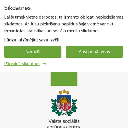
Pāriet uz lapas saturu
Sīkdatnes
Spied
lai meklētu
Enter
Lai šī tīmekļvietne darbotos, tā izmanto obligāti nepieciešamās
sīkdatnes. Ar Jūsu piekrišanu papildus šajā vietnē var tikt
izmantotas statistikas un sociālo mediju sīkdatnes.
Lūdzu, atzīmējiet savu izvēli:
Noraidīt
Apstiprināt visas
Pārvaldīt sīkdatnes
Valsts sociālās aprūpes centrs “Kurzeme”