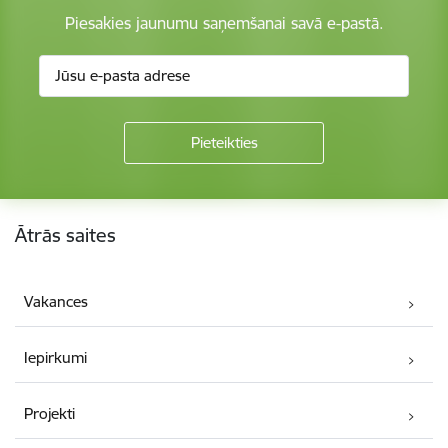
Piesakies jaunumu saņemšanai savā e-pastā.
Kājene
Ātrās saites
Vakances
Iepirkumi
Projekti