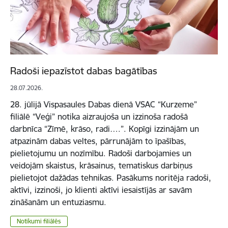
Radoši iepazīstot dabas bagātības
28.07.2026.
28. jūlijā Vispasaules Dabas dienā VSAC “Kurzeme”
filiālē “Veģi” notika aizraujoša un izzinoša radošā
darbnīca “Zīmē, krāso, radi….”. Kopīgi izzinājām un
atpazinām dabas veltes, pārrunājām to īpašības,
pielietojumu un nozīmību. Radoši darbojamies un
veidojām skaistus, krāsainus, tematiskus darbiņus
pielietojot dažādas tehnikas. Pasākums noritēja radoši,
aktīvi, izzinoši, jo klienti aktīvi iesaistījās ar savām
zināšanām un entuziasmu.
Notikumi filiālēs