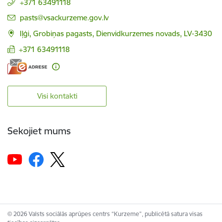
+371 63491118
E-pasts:
pasts@vsackurzeme.gov.lv
Iļģi, Grobiņas pagasts, Dienvidkurzemes novads, LV-3430
+371 63491118
Visi kontakti
Sekojiet mums
© 2026 Valsts sociālās aprūpes centrs “Kurzeme”, publicētā satura visas