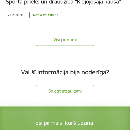
Sporta prieks un draudzība “Klejojošajā kausā”
17.07.2026.
Notikumi filiālēs
Visi jaunumi
Vai šī informācija bija noderīga?
Sniegt atsauksmi
Esi pirmais, kurš uzzina!