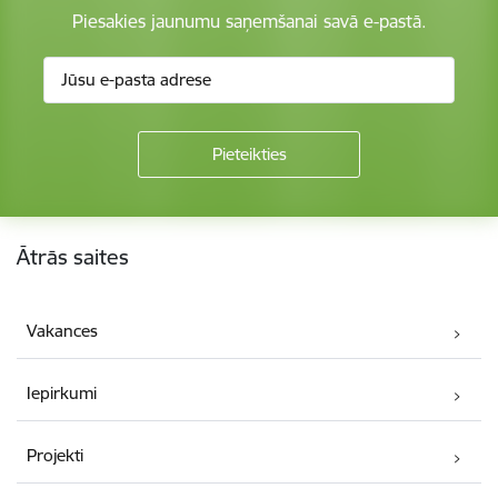
Piesakies jaunumu saņemšanai savā e-pastā.
Kājene
Ātrās saites
Vakances
Iepirkumi
Projekti