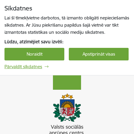
Pāriet uz lapas saturu
Sīkdatnes
Spied
lai meklētu
Enter
Lai šī tīmekļvietne darbotos, tā izmanto obligāti nepieciešamās
sīkdatnes. Ar Jūsu piekrišanu papildus šajā vietnē var tikt
izmantotas statistikas un sociālo mediju sīkdatnes.
Lūdzu, atzīmējiet savu izvēli:
Noraidīt
Apstiprināt visas
Pārvaldīt sīkdatnes
Valsts sociālās aprūpes centrs “Kurzeme”