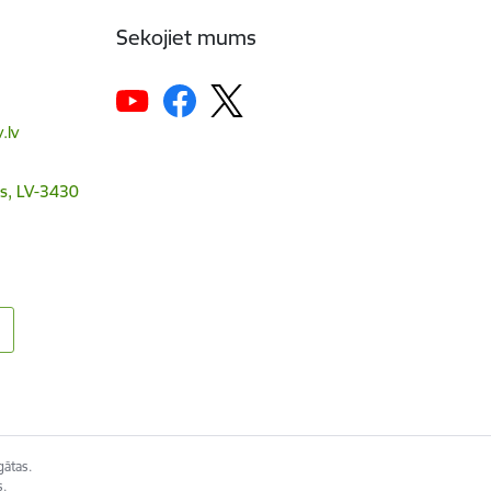
Sekojiet mums
.lv
s, LV-3430
gātas.
s.