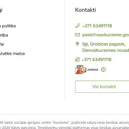
i
Kontakti
 politika
+371 63491118
E-pasts:
pasts@vsackurzeme.gov
mība
Iļģi, Grobiņas pagasts,
te
Dienvidkurzemes novad
izvēles maiņa
+371 63491118
Visi kontakti
6 Valsts sociālās aprūpes centrs “Kurzeme”, publicētā satura visas tiesības aizsar
 2020 Valsts kanceleja, Tīmekļvietņu vienotās platformas visas tiesības aizsargāta