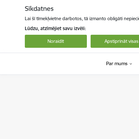
Pāriet uz lapas saturu
Sīkdatnes
Lai šī tīmekļvietne darbotos, tā izmanto obligāti nepiec
Lūdzu, atzīmējiet savu izvēli:
Noraidīt
Apstiprināt visas
Par mums
Valsts sociālās aprūpes centrs “Kurzeme”