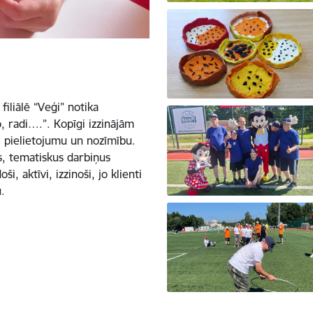
iliālē “Veģi” notika
, radi….”. Kopīgi izzinājām
, pielietojumu un nozīmību.
s, tematiskus darbiņus
, aktīvi, izzinoši, jo klienti
.