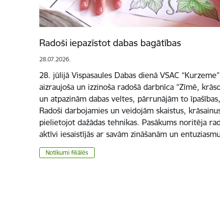
Radoši iepazīstot dabas bagātības
28.07.2026.
28. jūlijā Vispasaules Dabas dienā VSAC “Kurzeme” f
aizraujoša un izzinoša radošā darbnīca “Zīmē, krāso
un atpazinām dabas veltes, pārrunājām to īpašības
Radoši darbojamies un veidojām skaistus, krāsainu
pielietojot dažādas tehnikas. Pasākums noritēja radoši
aktīvi iesaistījās ar savām zināšanām un entuziasmu
Notikumi filiālēs