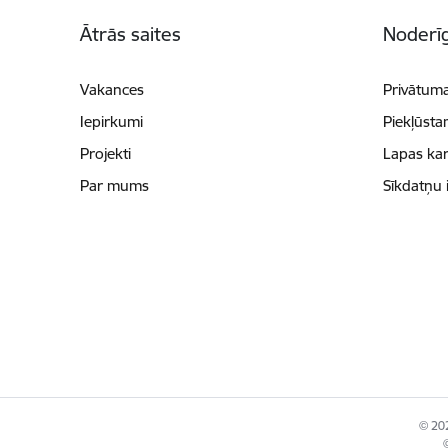
Kājene
Ātrās saites
Noderīg
Vakances
Privātuma
Iepirkumi
Piekļūsta
Projekti
Lapas kar
Par mums
Sīkdatņu 
© 202
©