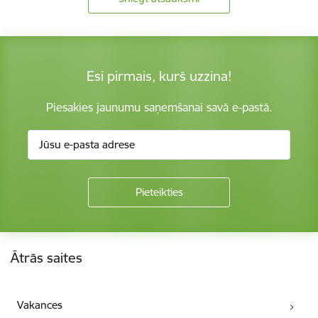
Esi pirmais, kurš uzzina!
Piesakies jaunumu saņemšanai savā e-pastā.
Kājene
Ātrās saites
Vakances