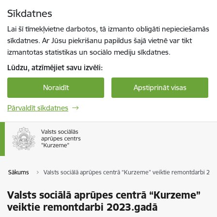
Pāriet uz lapas saturu
Sīkdatnes
Spied
lai meklētu
Enter
Lai šī tīmekļvietne darbotos, tā izmanto obligāti nepieciešamās
sīkdatnes. Ar Jūsu piekrišanu papildus šajā vietnē var tikt
izmantotas statistikas un sociālo mediju sīkdatnes.
Lūdzu, atzīmējiet savu izvēli:
Noraidīt
Apstiprināt visas
Pārvaldīt sīkdatnes
Sākums
Valsts sociālā aprūpes centrā “Kurzeme” veiktie remontdarbi 20
Valsts sociālā aprūpes centrā “Kurzeme”
veiktie remontdarbi 2023.gadā