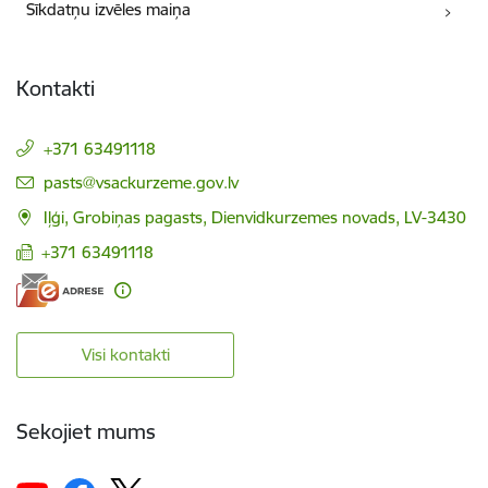
Sīkdatņu izvēles maiņa
Kontakti
+371 63491118
E-pasts:
pasts@vsackurzeme.gov.lv
Iļģi, Grobiņas pagasts, Dienvidkurzemes novads, LV-3430
+371 63491118
Visi kontakti
Sekojiet mums