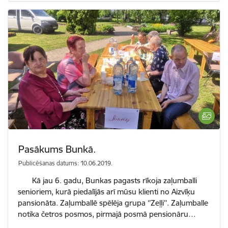
Pasākums Bunkā.
Publicēšanas datums: 10.06.2019.
Kā jau 6. gadu, Bunkas pagasts rīkoja zaļumballi
senioriem, kurā piedalījās arī mūsu klienti no Aizvīķu
pansionāta. Zaļumballē spēlēja grupa ‘’Zeļļi’’. Zaļumballe
notika četros posmos, pirmajā posmā pensionāru…