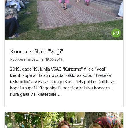
Koncerts filiālē "Veģi"
Publicēšanas datums: 19.06.2019.
2019. gada 19. jūnijā VSAC “Kurzeme” filiāle “Veģi”
klienti kopā ar Talsu novada folkloras kopu “Trejteka”
ieskandināja vasaras saulgriežus. Liels paldies folkloras
kopai un īpaši “Raganiņai”, par tik atraktīvu koncertu,
kura gaitā visi klātesošie…