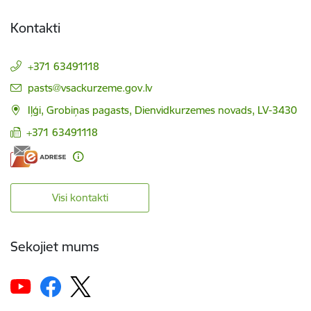
Kontakti
+371 63491118
E-pasts:
pasts@vsackurzeme.gov.lv
Iļģi, Grobiņas pagasts, Dienvidkurzemes novads, LV-3430
+371 63491118
Visi kontakti
Sekojiet mums