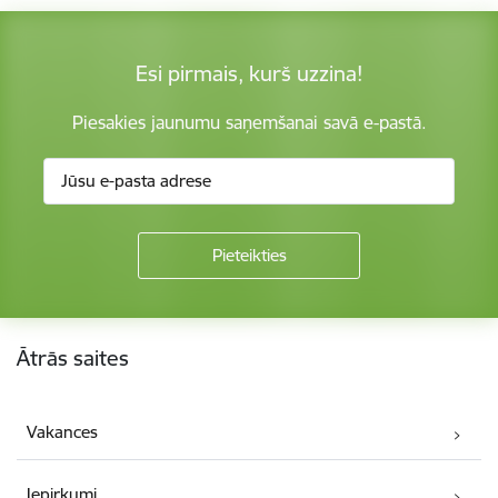
Esi pirmais, kurš uzzina!
Piesakies jaunumu saņemšanai savā e-pastā.
Kājene
Ātrās saites
Vakances
Iepirkumi