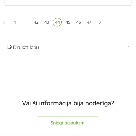
Lapošana
…
1
42
43
44
45
46
47
Lapa
Lapa
Pašreizējā lapa
Lapa
Lapa
Drukāt lapu
Vai šī informācija bija noderīga?
Sniegt atsauksmi