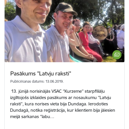
Pasākums "Latvju raksti"
Publicēšanas datums: 13.06.2019.
13. jūnijā norisinājās VSAC ‘’Kurzeme’’ starpfiliāļu
izglītojošs izklaides pasākums ar nosaukumu ‘’Latvju
raksti’’, kura norises vieta bija Dundaga. Ierodoties
Dundagā, notika reģistrācija, kur klientiem bija jāiesien
meijā sarkanas ‘’labu…