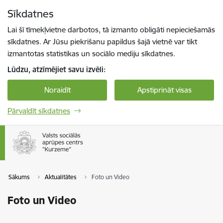
Pāriet uz lapas saturu
Sīkdatnes
Spied
lai meklētu
Enter
Lai šī tīmekļvietne darbotos, tā izmanto obligāti nepieciešamās
sīkdatnes. Ar Jūsu piekrišanu papildus šajā vietnē var tikt
izmantotas statistikas un sociālo mediju sīkdatnes.
Lūdzu, atzīmējiet savu izvēli:
Noraidīt
Apstiprināt visas
Pārvaldīt sīkdatnes
Sākums
Aktualitātes
Foto un Video
Foto un Video