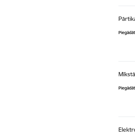
Pārtik
Piegādātā
Mīkstā
Piegādātā
Elektr