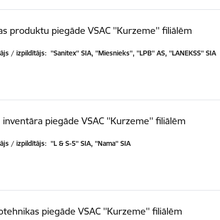
as produktu piegāde VSAC ''Kurzeme'' filiālēm
js / izpildītājs:
''Sanitex'' SIA, ''Miesnieks'', ''LPB'' AS, ''LANEKSS'' SIA
 inventāra piegāde VSAC ''Kurzeme'' filiālēm
js / izpildītājs:
''L & S-5'' SIA, ''Nama'' SIA
otehnikas piegāde VSAC ''Kurzeme'' filiālēm