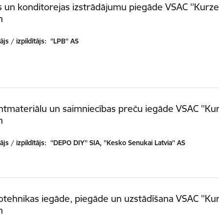
 un konditorejas izstrādājumu piegāde VSAC ''Kurz
m
js / izpildītājs:
''LPB'' AS
tmateriālu un saimniecības preču iegāde VSAC ''Ku
m
js / izpildītājs:
''DEPO DIY'' SIA, ''Kesko Senukai Latvia'' AS
otehnikas iegāde, piegāde un uzstādīšana VSAC ''Ku
m