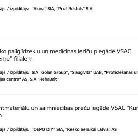
js / izpildītājs:
''Akina'' SIA, ''Prof Rostuls'' SIA
ko palīglīdzekļu un medicīnas ierīču piegāde VSAC
eme'' filiālēm
js / izpildītājs:
SIA ''Golan Group'', ''Slaugivita'' UAB, ''Protezēšanas u
as centrs'' AS, SIA ''RehaBalt''
tmateriālu un saimniecības preču iegāde VSAC ''Ku
m
js / izpildītājs:
''DEPO DIY'' SIA, ''Kesko Senukai Latvia'' AS