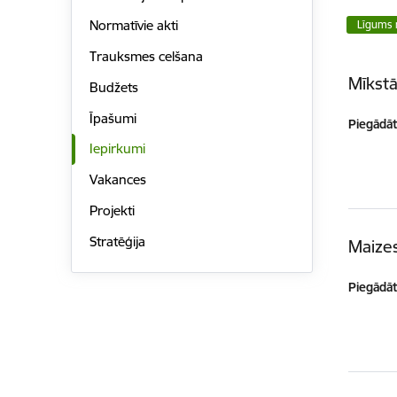
Normatīvie akti
Līgums 
Trauksmes celšana
Mīkstā
Budžets
Īpašumi
Piegādātā
Iepirkumi
Vakances
Projekti
Stratēģija
Maizes
Piegādātā