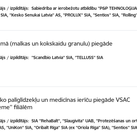
js / izpildītājs:
Sabiedrība ar ierobežotu atbildību ''P&P TEHNOLOĢIJAS'
 SIA, ''Kesko Senukai Latvia'' AS, ''PROLUX'' SIA, ''Sentios'' SIA, ''Rolling'
āmā (malkas un kokskaidu granulu) piegāde
js / izpildītājs:
''Scandbio Latvia'' SIA, ''TELLUSS'' SIA
ko palīglīdzekļu un medicīnas ierīču piegāde VSAC
eme'' filiālēm
js / izpildītājs:
SIA ''RehaBalt'', ''Slaugivita'' UAB, ''Protezēšanas un o
AS, ''UniKon'' SIA, ''Oribalt Rīga'' SIA (ex ''Oriola Rīga'' SIA), ''Sentios'' SI