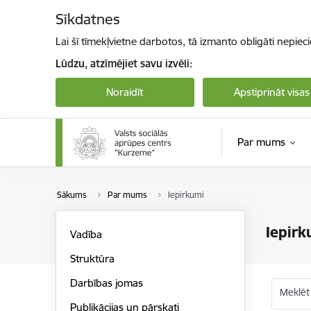
Pāriet uz lapas saturu
Sīkdatnes
Lai šī tīmekļvietne darbotos, tā izmanto obligāti nepiec
Lūdzu, atzīmējiet savu izvēli:
Noraidīt
Apstiprināt visas
Par mums
Sākums
Par mums
Iepirkumi
Iepirk
Vadība
Struktūra
Darbības jomas
Meklēt
Publikācijas un pārskati