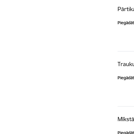
Pārtik
Piegādātā
Trauku
Piegādātā
Mīkstā
Piegādātā