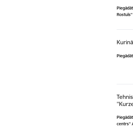
Piegādātā
Rostuls''
Kurin
Piegādātā
Tehnis
''Kurz
Piegādātā
centrs'' 