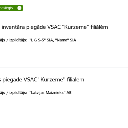
noslēgts
 inventāra piegāde VSAC ''Kurzeme'' filiālēm
js / izpildītājs:
''L & S-5'' SIA, ''Nama'' SIA
 piegāde VSAC ''Kurzeme'' filiālēm
js / izpildītājs:
''Latvijas Maiznieks'' AS