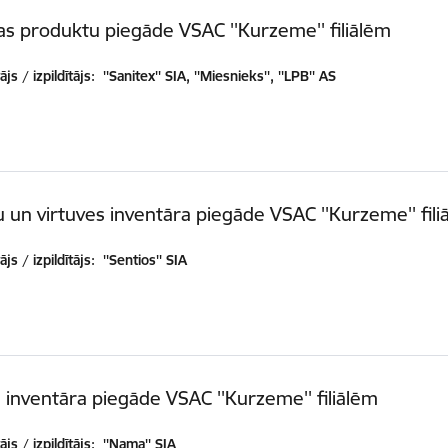
as produktu piegāde VSAC ''Kurzeme'' filiālēm
js / izpildītājs:
''Sanitex'' SIA, ''Miesnieks'', ''LPB'' AS
 un virtuves inventāra piegāde VSAC ''Kurzeme'' fili
js / izpildītājs:
''Sentios'' SIA
 inventāra piegāde VSAC ''Kurzeme'' filiālēm
js / izpildītājs:
''Nama'' SIA