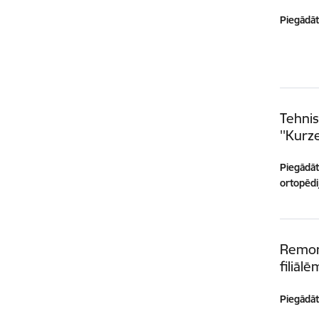
Piegādātā
Tehnis
''Kurz
Piegādātā
ortopēdij
Remon
filiālē
Piegādātā