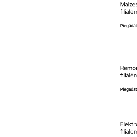
Maizes
filiālē
Piegādātā
Remon
filiālē
Piegādātā
Elektr
filiālē