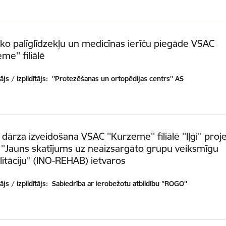
ko palīglīdzekļu un medicīnas ierīču piegāde VSAC
me'' filiālē
js / izpildītājs:
''Protezēšanas un ortopēdijas centrs'' AS
 dārza izveidošana VSAC ''Kurzeme'' filiālē ''Iļģi'' proj
''Jauns skatījums uz neaizsargāto grupu veiksmīgu
litāciju'' (INO-REHAB) ietvaros
js / izpildītājs:
Sabiedrība ar ierobežotu atbildību ''ROGO''