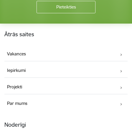
Kājene
Ātrās saites
Vakances
Iepirkumi
Projekti
Par mums
Noderīgi