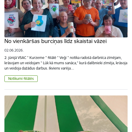
No vienkāršas burciņas līdz skaistai vāzei
02.06.2026.
2. jūnijā VSAC " Kurzeme " filiālē " Veģi " notika radošā darbnīca zīmējam,
krāsojam un veidojam " Lūk kā mums sanāca," kurā dalībnieki zīmēja, krāsoja
un veidoja dažādus darbus. Ikviens varēja…
Notikumi filiālēs