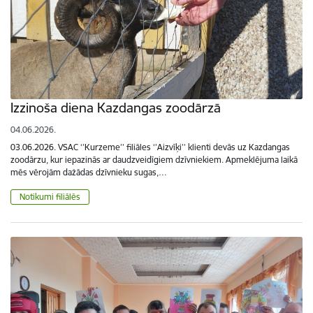
Izzinoša diena Kazdangas zoodārzā
04.06.2026.
03.06.2026. VSAC ‘’Kurzeme’’ filiāles ‘’Aizvīķi’’ klienti devās uz Kazdangas
zoodārzu, kur iepazinās ar daudzveidīgiem dzīvniekiem. Apmeklējuma laikā
mēs vērojām dažādas dzīvnieku sugas,…
Notikumi filiālēs