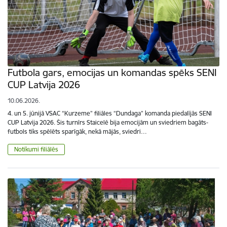
Futbola gars, emocijas un komandas spēks SENI
CUP Latvija 2026
10.06.2026.
4. un 5. jūnijā VSAC “Kurzeme” filiāles “Dundaga” komanda piedalījās SENI
CUP Latvija 2026. Šis turnīrs Staicelē bija emocijām un sviedriem bagāts-
futbols tiks spēlēts sparīgāk, nekā mājās, sviedri…
Notikumi filiālēs