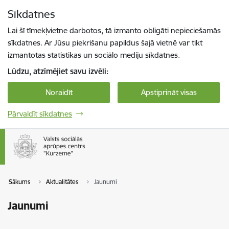
Pāriet uz lapas saturu
Sīkdatnes
Spied
lai meklētu
Enter
Lai šī tīmekļvietne darbotos, tā izmanto obligāti nepieciešamās
sīkdatnes. Ar Jūsu piekrišanu papildus šajā vietnē var tikt
izmantotas statistikas un sociālo mediju sīkdatnes.
Lūdzu, atzīmējiet savu izvēli:
Noraidīt
Apstiprināt visas
Pārvaldīt sīkdatnes
Sākums
Aktualitātes
Jaunumi
Jaunumi