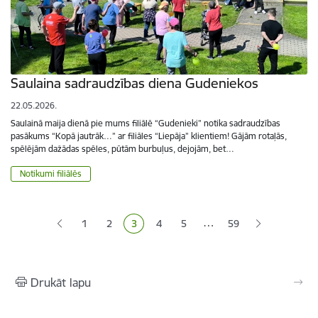
Saulaina sadraudzības diena Gudeniekos
22.05.2026.
Saulainā maija dienā pie mums filiālē “Gudenieki” notika sadraudzības
pasākums “Kopā jautrāk…” ar filiāles “Liepāja” klientiem! Gājām rotaļās,
spēlējām dažādas spēles, pūtām burbuļus, dejojām, bet…
Notikumi filiālēs
Lapošana
…
1
2
3
4
5
59
Lapa
Lapa
Pašreizējā lapa
Lapa
Lapa
Drukāt lapu