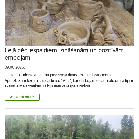
Ceļā pēc iespaidiem, zināšanām un pozitīvām
emocijām
09.06.2026.
Filiāles “Gudenieki” klienti piedzīvoja divus lieliskus braucienus.
Apmeklējām keramikas darbnīcu “Vilki”, kur darbojāmies ar mālu un radījām
skaistus māla traukus. Tā bija lieliska iespēja radoši…
Notikumi filiālēs