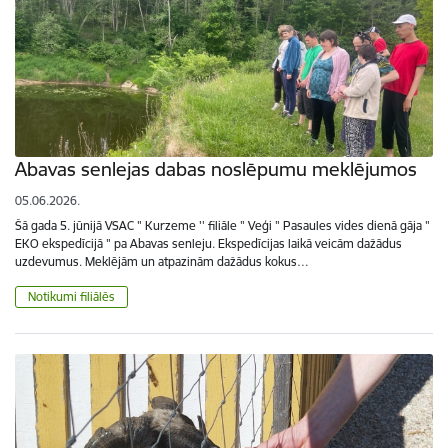
Abavas senlejas dabas noslēpumu meklējumos
05.06.2026.
Šā gada 5. jūnijā VSAC " Kurzeme '' filiāle " Veģi " Pasaules vides dienā gāja "
EKO ekspedīcijā " pa Abavas senleju. Ekspedīcijas laikā veicām dažādus
uzdevumus. Meklējām un atpazinām dažādus kokus…
Notikumi filiālēs