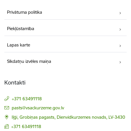
Privātuma politika
Piekļūstamība
Lapas karte
Sīkdatņu izvēles maiņa
Kontakti
+371 63491118
E-pasts:
pasts@vsackurzeme.gov.lv
Iļģi, Grobiņas pagasts, Dienvidkurzemes novads, LV-3430
+371 63491118