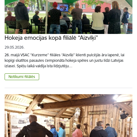
Hokeja emocijas kopā filiālē “Aizvīķi”
29.05.2026.
26. maijā VSAC “Kurzeme” filiāles “Aizvīķi” klienti pulcējās āra lapenē, lai
kopīgi skatītos pasaules čempionāta hokeja spēles un justu līdzi Latvijas
izlasei. Spēļu laikā valdīja īsta līdzjutēju…
Notikumi filiālēs