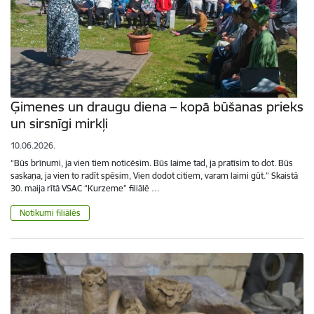
Ģimenes un draugu diena – kopā būšanas prieks
un sirsnīgi mirkļi
10.06.2026.
“Būs brīnumi, ja vien tiem noticēsim. Būs laime tad, ja pratīsim to dot. Būs
saskaņa, ja vien to radīt spēsim, Vien dodot citiem, varam laimi gūt.” Skaistā
30. maija rītā VSAC “Kurzeme” filiālē …
Notikumi filiālēs