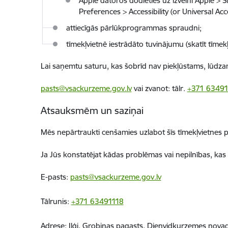
Apple datoros dodieties uz izvēlni Apple > 
Preferences > Accessibility (or Universal Ac
attiecīgās pārlūkprogrammas spraudni;
tīmekļvietnē iestrādāto tuvinājumu (skatīt tīmekļ
Lai saņemtu saturu, kas šobrīd nav piekļūstams,
lūdza
pasts@vsackurzeme.gov.lv
vai zvanot: tālr.
+371 63491
Atsauksmēm un saziņai
Mēs nepārtraukti cenšamies uzlabot šīs tīmekļvietnes 
Ja Jūs konstatējat kādas problēmas vai nepilnības, kas
E-pasts:
pasts@vsackurzeme.gov.lv
Tālrunis:
+371 63491118
Adrese:
Iļģi, Grobiņas pagasts,
Dienvidkurzemes nova