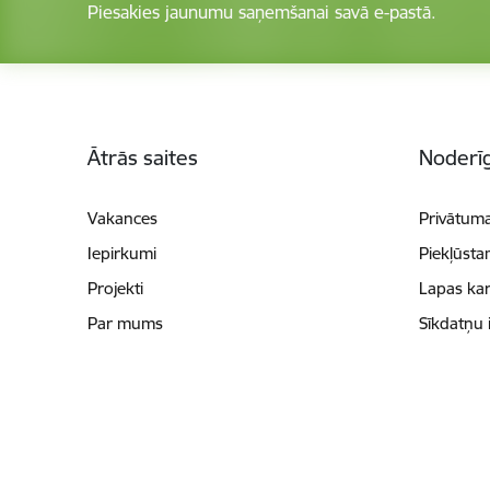
Piesakies jaunumu saņemšanai savā e-pastā.
Kājene
Ātrās saites
Noderīg
Vakances
Privātuma
Iepirkumi
Piekļūsta
Projekti
Lapas kar
Par mums
Sīkdatņu 