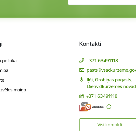
i
Kontakti
 politika
+371 63491118
E-pasts:
pasts@vsackurzeme.gov
mība
Iļģi, Grobiņas pagasts,
te
Dienvidkurzemes novad
izvēles maiņa
+371 63491118
Visi kontakti