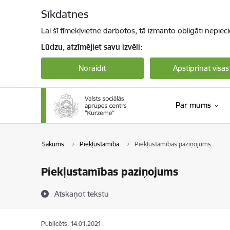
Pāriet uz lapas saturu
Sīkdatnes
Lai šī tīmekļvietne darbotos, tā izmanto obligāti nepiec
Lūdzu, atzīmējiet savu izvēli:
Noraidīt
Apstiprināt visas
Par mums
Sākums
Piekļūstamība
Piekļustamības paziņojums
Piekļustamības paziņojums
Atskaņot tekstu
Publicēts: 14.01.2021.