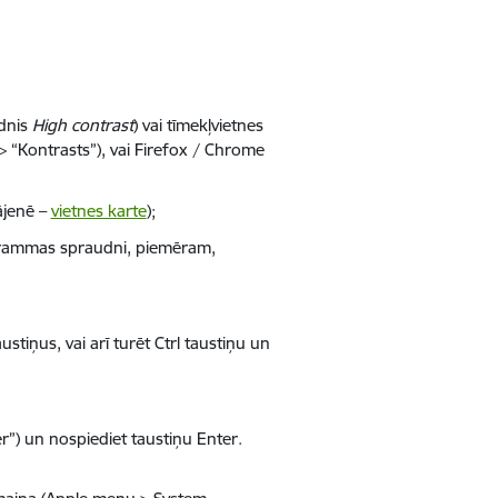
dnis
High contrast
) vai tīmekļvietnes
 > “Kontrasts”), vai Firefox / Chrome
ājenē –
vietnes karte
);
ogrammas spraudni, piemēram,
ustiņus, vai arī turēt Ctrl taustiņu un
er”) un nospiediet taustiņu Enter.