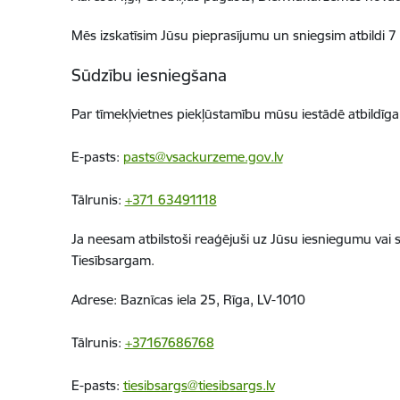
Mēs izskatīsim Jūsu pieprasījumu un sniegsim atbildi
7 
Sūdzību iesniegšana
Par tīmekļvietnes piekļūstamību mūsu iestādē atbildīga 
E-pasts:
pasts@vsackurzeme.gov.lv
Tālrunis:
+371 63491118
Ja neesam atbilstoši reaģējuši uz Jūsu iesniegumu vai s
Tiesībsargam.
Adrese: Baznīcas iela 25, Rīga, LV-1010
Tālrunis:
+37167686768
E-pasts:
tiesibsargs@tiesibsargs.lv