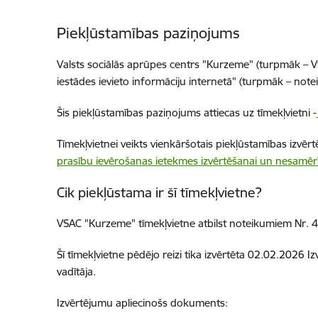
Piekļūstamības paziņojums
Valsts sociālās aprūpes centrs "Kurzeme" (turpmāk – V
iestādes ievieto informāciju internetā" (turpmāk – not
Šis piekļūstamības paziņojums attiecas uz
tīmekļvietn
i -
Tīmekļvietnei veikts
vienkāršotais piekļūstamības izvēr
prasību ievērošanas ietekmes izvērtēšanai un nesamēr
Cik piekļūstama ir šī tīmekļvietne?
VSAC "Kurzeme"
tīmekļvietne atbilst noteikumiem Nr. 
Šī tīmekļvietne pēdējo reizi tika izvērtēta
02.02.2026
Iz
vadītāja.
Izvērtējumu apliecinošs dokuments: