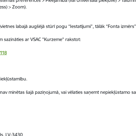
Sistēmas preferences > Pieejamība (vai Universālā piekļuve) > Tāl
cess) > Zoom).
vietnes labajā augšējā stūrī pogu “Iestatījumi”, tālāk “Fonta izmērs”
m sazināties ar VSAC "Kurzeme" rakstot:
118
piekļūstamību.
 nav minētas šajā paziņojumā, vai vēlaties saņemt nepiekļūstamo sa
ds
, LV-3430