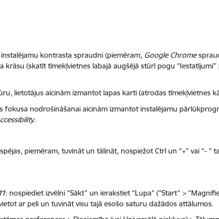
ot instalējamu kontrasta spraudni (piemēram,
Google Chrome
sprau
 krāsu (skatīt tīmekļvietnes labajā augšējā stūrī pogu “Iestatījumi”
u, lietotājus aicinām izmantot lapas karti (atrodas tīmekļvietnes k
bas fokusa nodrošināšanai aicinām izmantot instalējamu pārlūkpr
cessibility
.
pējas, piemēram, tuvināt un tālināt, nospiežot Ctrl un “+” vai “- ” ta
11
: nospiediet izvēlni “Sākt” un ierakstiet “Lupa” (“Start” > “Magnifi
ietot ar peli un tuvināt visu tajā esošo saturu dažādos attālumos.