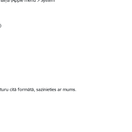
ummaiņa (Apple menu > System
)
turu citā formātā, sazinieties ar mums.