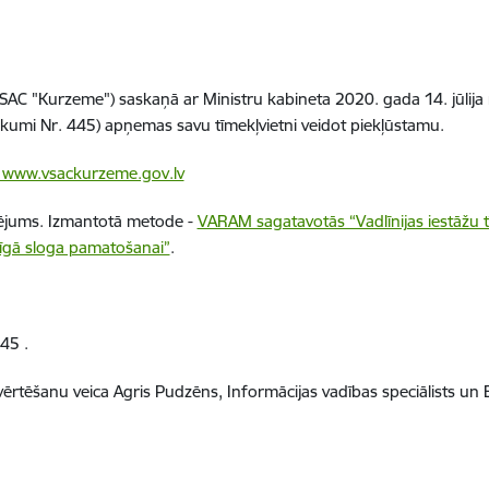
SAC "Kurzeme") saskaņā ar Ministru kabineta 2020. gada 14. jūlija
eikumi Nr. 445) apņemas savu tīmekļvietni veidot piekļūstamu.
www.vsackurzeme.gov.lv
tējums
. Izmantotā metode -
VARAM sagatavotās “Vadlīnijas iestāžu 
īgā sloga pamatošanai”
.
445
.
vērtēšanu veica Agris Pudzēns, Informācijas vadības speciālists un