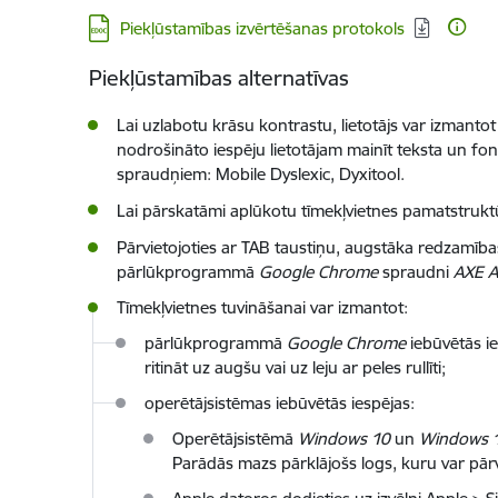
Lejupielādēt:
Piekļūstamības izvērtēšanas protokols
Piekļūstamības alternatīvas
Lai uzlabotu krāsu kontrastu, lietotājs var izmant
nodrošināto iespēju lietotājam mainīt teksta un fona
spraudņiem: Mobile Dyslexic, Dyxitool.
Lai pārskatāmi aplūkotu tīmekļvietnes pamatstruktūr
Pārvietojoties ar TAB taustiņu, augstāka redzamī
pārlūkprogrammā
Google Chrome
spraudni
AXE Ac
Tīmekļvietnes tuvināšanai var izmantot:
pārlūkprogrammā
Google Chrome
iebūvētās ies
ritināt uz augšu vai uz leju ar peles rullīti;
operētājsistēmas iebūvētās iespējas:
Operētājsistēmā
Windows 10
un
Windows 
Parādās mazs pārklājošs logs, kuru var pārv