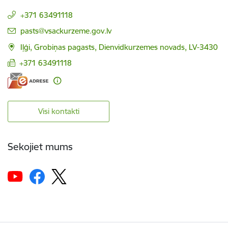
+371 63491118
E-pasts:
pasts@vsackurzeme.gov.lv
Iļģi, Grobiņas pagasts, Dienvidkurzemes novads, LV-3430
+371 63491118
Visi kontakti
Sekojiet mums