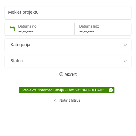
Meklēt projektu
Datums no
Datums līdz
Kategorija
Statuss
Aizvērt
Projekts "Interreg Latvija – Lietuva" “INO-REHAB”
Notīrīt filtrus