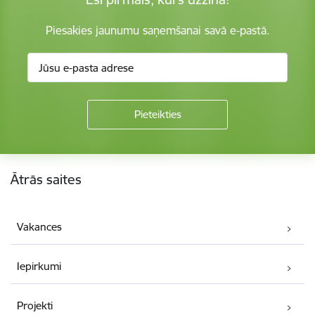
Piesakies jaunumu saņemšanai savā e-pastā.
Kājene
Ātrās saites
Vakances
Iepirkumi
Projekti