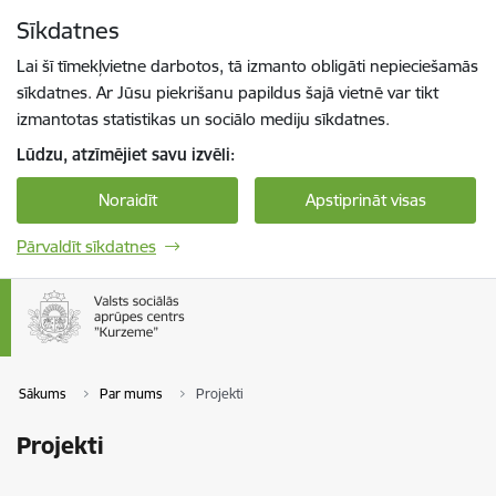
Pāriet uz lapas saturu
Sīkdatnes
Spied
lai meklētu
Enter
Lai šī tīmekļvietne darbotos, tā izmanto obligāti nepieciešamās
sīkdatnes. Ar Jūsu piekrišanu papildus šajā vietnē var tikt
izmantotas statistikas un sociālo mediju sīkdatnes.
Lūdzu, atzīmējiet savu izvēli:
Noraidīt
Apstiprināt visas
Pārvaldīt sīkdatnes
Sākums
Par mums
Projekti
Projekti