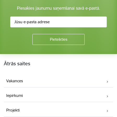
Piesakies jaunumu saņemšanai savā e-pastā.
Kājene
Ātrās saites
Vakances
Iepirkumi
Projekti