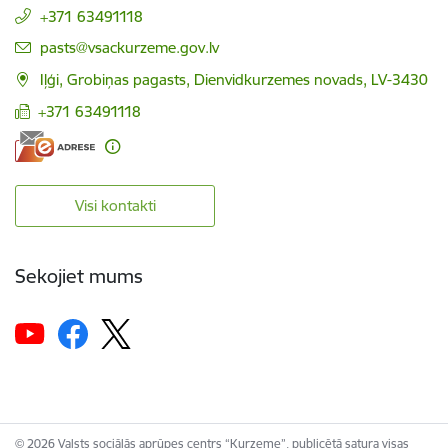
+371 63491118
E-pasts:
pasts@vsackurzeme.gov.lv
Iļģi, Grobiņas pagasts, Dienvidkurzemes novads, LV-3430
+371 63491118
Visi kontakti
Sekojiet mums
© 2026 Valsts sociālās aprūpes centrs “Kurzeme”, publicētā satura visas