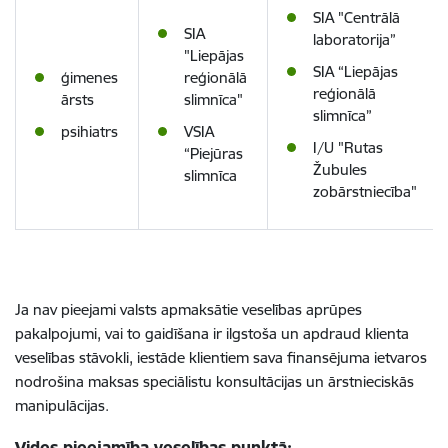
SIA "Centrālā
SIA
laboratorija”
"Liepājas
SIA “Liepājas
ģimenes
reģionālā
reģionālā
ārsts
slimnīca"
slimnīca”
psihiatrs
VSIA
I/U "Rutas
“Piejūras
Žubules
slimnīca
zobārstniecība"
Ja nav pieejami valsts apmaksātie veselības aprūpes
pakalpojumi, vai to gaidīšana ir ilgstoša un apdraud klienta
veselības stāvokli, iestāde klientiem sava finansējuma ietvaros
nodrošina maksas speciālistu konsultācijas un ārstnieciskās
manipulācijas.
Vides pieejamība veselības punktā: