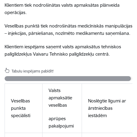
Klientiem tiek nodrošinātas valsts apmaksātas plānveida
operācijas.
Veselības punktā tiek nodrošinātas medicīniskās manipulācijas
– injekcijas, pārsiešanas, nozīmēto medikamentu saņemšana.
Klientiem iespējams saņemt valsts apmaksātus tehniskos
palīglīdzekļus Vaivaru Tehnisko palīglīdzekļu centrā.
Tabulu iespējams pabīdīt!
Valsts
apmaksātie
Veselības
Noslēgtie līgumi ar
veselības
punkta
ārstniecības
speciālisti
iestādēm
aprūpes
pakalpojumi