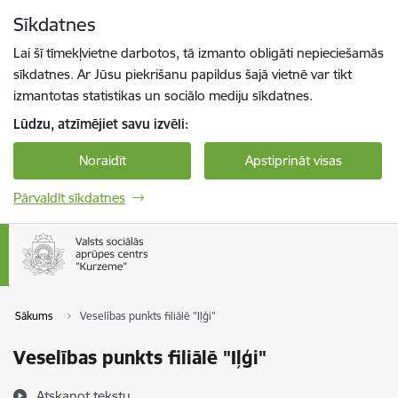
Pāriet uz lapas saturu
Sīkdatnes
Spied
lai meklētu
Enter
Lai šī tīmekļvietne darbotos, tā izmanto obligāti nepieciešamās
sīkdatnes. Ar Jūsu piekrišanu papildus šajā vietnē var tikt
izmantotas statistikas un sociālo mediju sīkdatnes.
Lūdzu, atzīmējiet savu izvēli:
Noraidīt
Apstiprināt visas
Pārvaldīt sīkdatnes
Sākums
Veselības punkts filiālē "Iļģi"
Veselības punkts filiālē "Iļģi"
Atskaņot tekstu