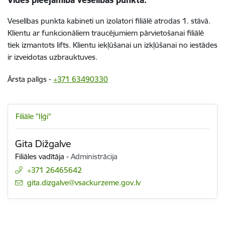
Veselības punkta kabineti un izolatori filiālē atrodas 1. stāvā.
Klientu ar funkcionāliem traucējumiem pārvietošanai filiālē
tiek izmantots lifts. Klientu iekļūšanai un izkļūšanai no iestādes
ir izveidotas uzbrauktuves.
Ārsta palīgs -
+371 63490330
Filiāle "Iļģi"
Gita Dižgalve
Filiāles vadītāja
-
Administrācija
+371 26465642
E-pasts:
gita.dizgalve@vsackurzeme.gov.lv