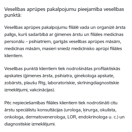
Veselības aprūpes pakalpojumu pieejamība veselības
punktā:
Veselības aprūpes pakalpojumu filiālē vada un organizē ārsta
palīgs, kurš sadarbībā ar ģimenes ārstu un filiāles medicīnas
personālu – psihiatriem, garīgās veselības aprūpes māsām,
medicīnas māsām, masieri sniedz medicīnisko aprūpi filiāles
klientiem.
Veselības punktā klientiem tiek nodrošinātas profilaktiskās
apskates (ģimenes ārsta, psihiatra, ginekologa apskate,
zobārsts, plaušu Rtg, laboratoriskie, skrīningdiagnostiskie
izmeklējumi, vakcinācijas).
Pēc nepieciešamības filiāles klientiem tiek nodrošināti citu
ārstu speciālistu konsultācijas (urologa, ķirurga, okulista,
onkologa, dermatovenerologa, LOR, endokrinologa u. c.) un
diagnostiskie izmeklējumi.