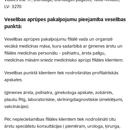
LV- 3270
Veselības aprūpes pakalpojumu pieejamība veselības
punktā:
Veselības aprūpes pakalpojumu filiālē vada un organizē
vecākā medicīnas māsa, kura sadarbībā ar ģimenes ārstu un
filiāles medicīnas personālu – psihiatru, ārsta palīgu,
medicīnas māsām sniedz medicīnisko aprūpi filiāles klientiem.
Veselības punktā klientiem tiek nodrošinātas profilaktiskās
apskates.
(ģimenes ārsta, psihiatra, ginekologa apskate, zobārsts,
plaušu Rtg, laboratoriskie, skrīningdiagnostiskie izmeklējumi,
vakcinācijas).
Pēc nepieciešamības filiāles klientiem tiek nodrošināti citu
ārstu speciālistu konsultācijas ( piemēram, urologa, ķirurga,