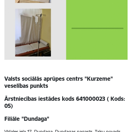
Valsts sociālās aprūpes centrs "Kurzeme"
veselības punkts
Ārstniecības iestādes kods 641000023 ( Kods:
05)
Filiāle "Dundaga"
Vīdales iela 17, Dundaga, Dundagas pagasts, Talsu novads,