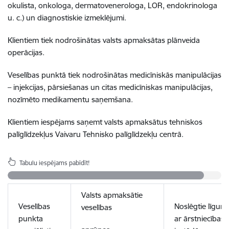
okulista, onkologa, dermatovenerologa, LOR, endokrinologa
u. c.) un diagnostiskie izmeklējumi.
Klientiem tiek nodrošinātas valsts apmaksātas plānveida
operācijas.
Veselības punktā tiek nodrošinātas medicīniskās manipulācijas
– injekcijas, pārsiešanas un citas medicīniskas manipulācijas,
nozīmēto medikamentu saņemšana.
Klientiem iespējams saņemt valsts apmaksātus tehniskos
palīglīdzekļus Vaivaru Tehnisko palīglīdzekļu centrā.
Tabulu iespējams pabīdīt!
Valsts apmaksātie
Veselības
Noslēgtie līgumi
veselības
punkta
ar ārstniecības