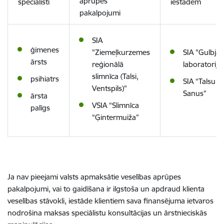
aprūpes
speciālisti
iestādēm
pakalpojumi
SIA
ģimenes
"Ziemeļkurzemes
SIA "Gulbja
ārsts
reģionālā
laboratorija
slimnīca (Talsi,
psihiatrs
SIA “Talsu
Ventspils)"
Sanus”
ārsta
VSIA “Slimnīca
palīgs
“Ģintermuiža”
Ja nav pieejami valsts apmaksātie veselības aprūpes
pakalpojumi, vai to gaidīšana ir ilgstoša un apdraud klienta
veselības stāvokli, iestāde klientiem sava finansējuma ietvaros
nodrošina maksas speciālistu konsultācijas un ārstnieciskās