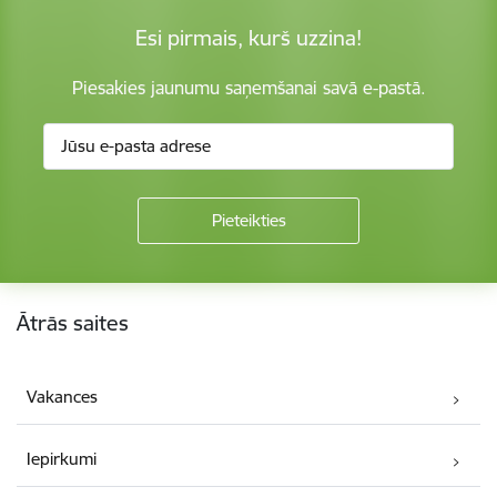
Esi pirmais, kurš uzzina!
Piesakies jaunumu saņemšanai savā e-pastā.
Kājene
Ātrās saites
Vakances
Iepirkumi