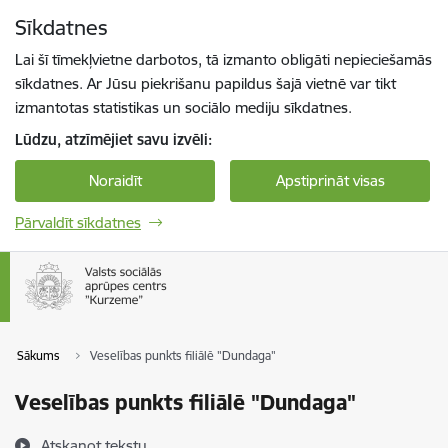
Pāriet uz lapas saturu
Sīkdatnes
Spied
lai meklētu
Enter
Lai šī tīmekļvietne darbotos, tā izmanto obligāti nepieciešamās
sīkdatnes. Ar Jūsu piekrišanu papildus šajā vietnē var tikt
izmantotas statistikas un sociālo mediju sīkdatnes.
Lūdzu, atzīmējiet savu izvēli:
Noraidīt
Apstiprināt visas
Pārvaldīt sīkdatnes
Sākums
Veselības punkts filiālē "Dundaga"
Veselības punkts filiālē "Dundaga"
Atskaņot tekstu