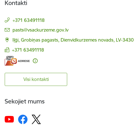
Kontakti
+371 63491118
E-pasts:
pasts@vsackurzeme.gov.lv
Iļģi, Grobiņas pagasts, Dienvidkurzemes novads, LV-3430
+371 63491118
Visi kontakti
Sekojiet mums