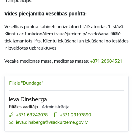
manipulācijas.
Vides pieejamība veselības punktā:
Veselības punkta kabineti un izolatori filiālē atrodas 1. stāvā.
Klientu ar funkcionāliem traucējumiem pārvietošanai filiālē
tiek izmantots lifts. Klientu iekļūšanai un izkļūšanai no iestādes
ir izveidotas uzbrauktuves.
Vecākā medicīnas māsa, medicīnas māsas:
+371 2668452
1
Filiāle "Dundaga"
Ieva Dinsberga
Filiāles vadītāja
-
Administrācija
+371 63242078
+371 29197890
E-pasts:
ieva.dinsberga@vsackurzeme.gov.lv